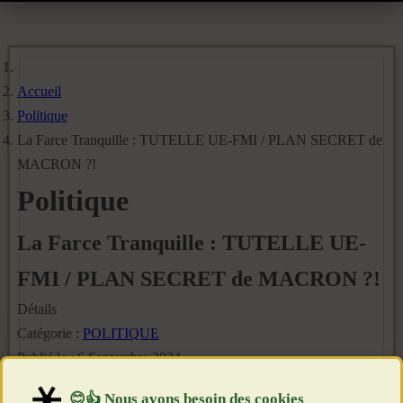
Accueil
Politique
La Farce Tranquille : TUTELLE UE-FMI / PLAN SECRET de
MACRON ?!
Politique
La Farce Tranquille : TUTELLE UE-
FMI / PLAN SECRET de MACRON ?!
Détails
Catégorie :
POLITIQUE
Publié le : 6 Septembre 2024
Création : 6 Septembre 2024