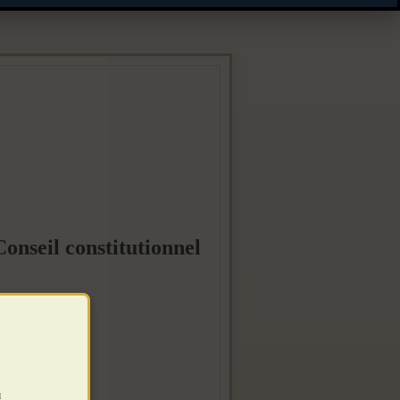
onseil constitutionnel
u