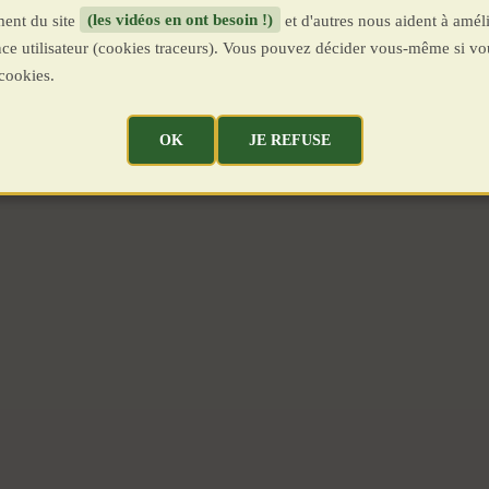
ent du site
(les vidéos en ont besoin !)
et d'autres nous aident à améli
ence utilisateur (cookies traceurs). Vous pouvez décider vous-même si vo
cookies.
OK
JE REFUSE