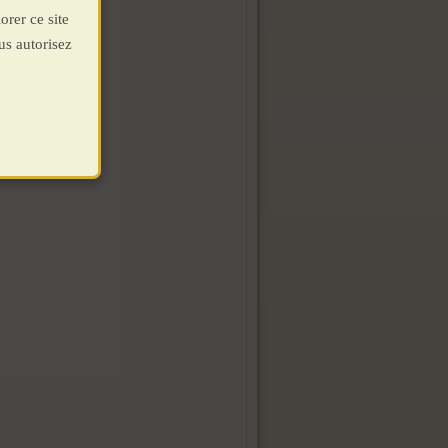
orer ce site
us autorisez