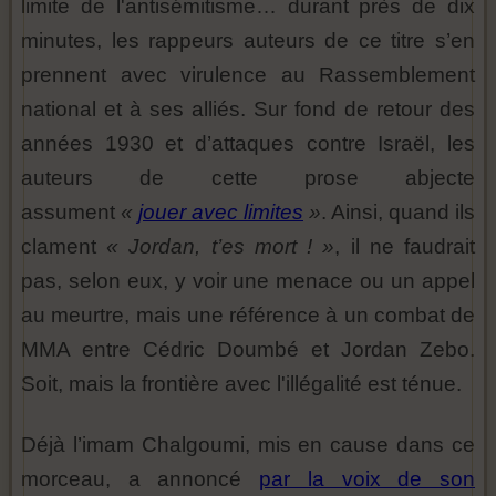
limite de l'antisémitisme… durant près de dix
minutes, les rappeurs auteurs de ce titre s’en
prennent avec virulence au Rassemblement
national et à ses alliés. Sur fond de retour des
années 1930 et d’attaques contre Israël, les
auteurs de cette prose abjecte
assument
«
jouer avec limites
»
. Ainsi, quand ils
clament
« Jordan, t’es mort ! »
, il ne faudrait
pas, selon eux, y voir une menace ou un appel
au meurtre, mais une référence à un combat de
MMA entre Cédric Doumbé et Jordan Zebo.
Soit, mais la frontière avec l'illégalité est ténue.
Déjà l’imam Chalgoumi, mis en cause dans ce
morceau, a annoncé
par la voix de son