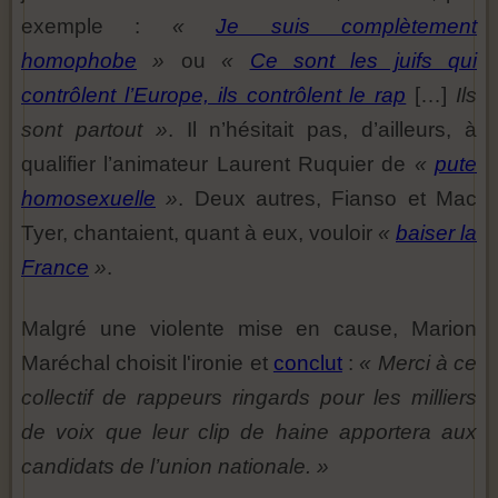
exemple :
«
Je suis complètement
homophobe
»
ou
«
Ce sont les juifs qui
contrôlent l’Europe, ils contrôlent le rap
[…]
Ils
sont partout »
. Il n’hésitait pas, d’ailleurs, à
qualifier l’animateur Laurent Ruquier de
«
pute
homosexuelle
»
. Deux autres, Fianso et Mac
Tyer, chantaient, quant à eux, vouloir
«
baiser la
France
»
.
Malgré une violente mise en cause, Marion
Maréchal choisit l'ironie et
conclut
:
« Merci à ce
collectif de rappeurs ringards pour les milliers
de voix que leur clip de haine apportera aux
candidats de l’union nationale. »