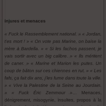
Injures et menaces
« Fuck le Rassemblement national. »
« Jordan,
t’es mort ! »
« On vote pas Marine, on baise la
mère à Bardella. »
« Si les fachos passent, je
vais sortir avec un big calibre. »
« Ils méritent
de caner. »
« Marine et Marion les putes. Un
coup de bâton sur ces chiennes en rut. »
« Les
fafs, ça fait dix ans, j’les fume dans toute la ville.
»
« Vive la Palestine de la Seine au Jourdain.
»
« Fuck Éric Zemmour »
… Menaces,
dénigrement, misogynie, insultes, propos à la