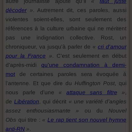
autre journaliste ajoute qu’il
«
faut juste
décoder
»
. Autrement dit, ces paroles, aussi
violentes soient-elles, sont seulement des
références à la culture urbaine qui ne méritent
pas une indignation collective. Rost, un
chroniqueur, va jusqu'à parler de
«
cri d'amour
pour la France
»
. C’est seulement en début
d’après-midi
qu’une condamnation à demi-
mot
de certaines paroles sera évoquée à
l’antenne. Et que dire du
Huffington Post
, qui
nous parle d’une
«
attaque sans filtre
»
,
de
Libération
, qui décrit
« une variété d’angles
assez enthousiasmante »
ou du
Nouvel
Obs
qui titre :
«
Le rap tient son nouvel hymne
anti-RN
»
.