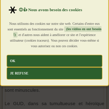
règlement de compte.
Le GUD fut à l'origine d'Ordre nouveau à la fin
des années 1960 ; Ordre nouveau, au début
Nous utilisons des cookies sur notre site web. Certains d'entre eux
sont essentiels au fonctionnement du site
(les vidéos en ont besoin
des années 1970, fut à l'origine du Front
!)
et d'autres nous aident à améliorer ce site et l'expérience
national ; le Front national, en 2017, est devenu
utilisateur (cookies traceurs). Vous pouvez décider vous-même si
le Rassemblement national et, dans quelques
vous autorisez ou non ces cookies.
jours, il est possible que le RN accède au
pouvoir... C'en était trop pour la clique
OK
gouvernementale en débâcle. Il leur restait une
JE REFUSE
dernière balle, ils l'ont tirée ce matin en
dissolvant le GUD. C'est petit... mais ces gens
sont minuscules.
Le GUD, dans sa tumultueuse et héroïque