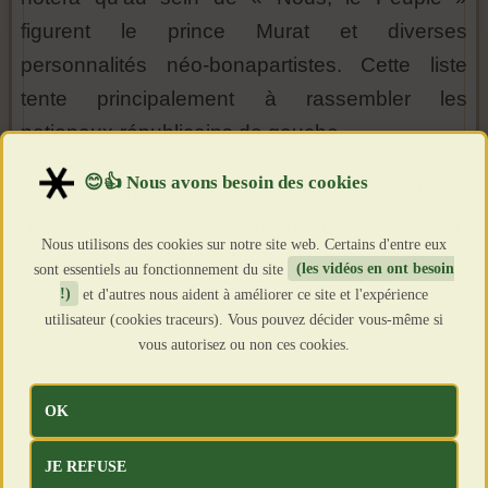
figurent le prince Murat et diverses
personnalités néo-bonapartistes. Cette liste
tente principalement à rassembler les
nationaux-républicains de gauche.
Son pendant à droite s’appelle « Rester libre »
d’Édouard Husson, historien et patron
Nous utilisons des cookies sur notre site web. Certains d'entre eux
d’émission sur Radio Courtoisie. Il refuse toute
sont essentiels au fonctionnement du site
(les vidéos en ont besoin
avancée fédéraliste de la construction
!)
et d'autres nous aident à améliorer ce site et l'expérience
utilisateur (cookies traceurs). Vous pouvez décider vous-même si
européenne. Il rejette en particulier le projet du
vous autorisez ou non ces cookies.
Belge Guy Verhofstadt adopté par le Parlement
dit européen sortant, qui donnerait à l’Union le
OK
statut d’État fédéral croupion des États-Unis
d’Amérique et du sinistre Bloc occidental
JE REFUSE