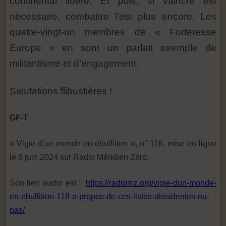
continental libéré. Et puis, si vaincre est
nécessaire, combattre l’est plus encore. Les
quatre-vingt-un membres de « Forteresse
Europe » en sont un parfait exemple de
militantisme et d’engagement.
Salutations flibustières !
GF-T
« Vigie d’un monde en ébullition », n° 118, mise en ligne
le 6 juin 2024 sur Radio Méridien Zéro.
Son lien audio est :
https://radiomz.org/vigie-dun-monde-
en-ebullition-118-a-propos-de-ces-listes-dissidentes-ou-
pas/