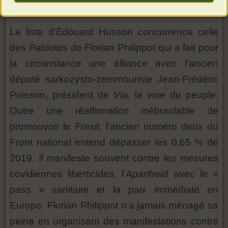
atlantiste.
La liste d’Édouard Husson concurrence celle
des Patriotes de Florian Philippot qui a fait pour
la circonstance une alliance avec l’ancien
député sarkozysto-zemmouriste Jean-Frédéric
Poisson, président de
Via
, la voie du peuple.
Outre une réaffirmation inébranlable de
promouvoir le
Frexit
, l’ancien numéro deux du
Front national entend dépasser les 0,65 % de
2019. Il manifeste souvent contre les mesures
covidiennes liberticides, l’
Apartheid
avec le «
pass
» sanitaire et la paix immédiate en
Europe. Florian Philippot n’a jamais ménagé sa
peine en organisant des manifestations contre