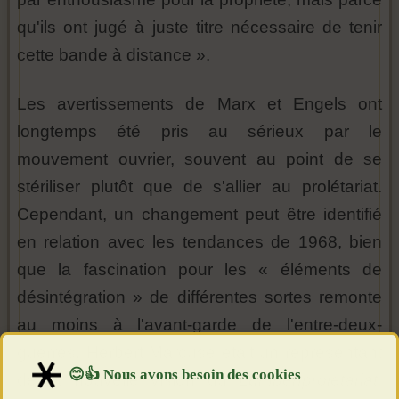
qu'ils ont jugé à juste titre nécessaire de tenir
cette bande à distance ».
Les avertissements de Marx et Engels ont
longtemps été pris au sérieux par le
mouvement ouvrier, souvent au point de se
stériliser plutôt que de s'allier au prolétariat.
Cependant, un changement peut être identifié
en relation avec les tendances de 1968, bien
que la fascination pour les « éléments de
désintégration » de différentes sortes remonte
au moins à l'avant-garde de l'entre-deux-
guerres. Herbert Marcuse était un représentant
de la nouvelle vision du
Lumpenproletariat
,