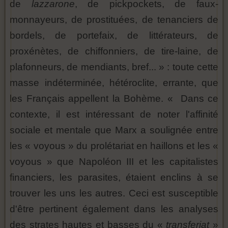
de
lazzarone
, de pickpockets, de faux-
monnayeurs, de prostituées, de tenanciers de
bordels, de portefaix, de littérateurs, de
proxénètes, de chiffonniers, de tire-laine, de
plafonneurs, de mendiants, bref... » : toute cette
masse indéterminée, hétéroclite, errante, que
les Français appellent la Bohème. « Dans ce
contexte, il est intéressant de noter l'affinité
sociale et mentale que Marx a soulignée entre
les « voyous » du prolétariat en haillons et les «
voyous » que Napoléon III et les capitalistes
financiers, les parasites, étaient enclins à se
trouver les uns les autres. Ceci est susceptible
d'être pertinent également dans les analyses
des strates hautes et basses du «
transferiat
»