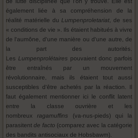
de lutte disciplinée que l'on y trouve. Elle est
également liée à sa compréhension de la
réalité matérielle du
Lumpenproletariat
, de ses
« conditions de vie ». Ils étaient habitués à vivre
de l'aumône, d'une manière ou d'une autre, de
la part des autorités.
Les
Lumpenprolétaires
pouvaient donc parfois
être entraînés par un mouvement
révolutionnaire, mais ils étaient tout aussi
susceptibles d'être achetés par la réaction. Il
faut également mentionner ici le conflit latent
entre la classe ouvrière et les
nombreux
ragamuffins
(va-nus-pieds)
qui la
parasitent
de facto
(comparez avec la catégorie
des bandits antisociaux de Hobsbawm).