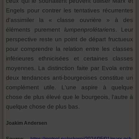
ceux qui le souhaitent peuvent utiliser Marx et
Engels pour contrer les tentatives récurrentes
d'assimiler la « classe ouvrière » à des
éléments purement
lumpenprolétariens
. Leur
perspective reste un point de départ fructueux
pour comprendre la relation entre les classes
inférieures ethnicisées et certaines classes
moyennes. La distinction faite par Evola entre
deux tendances anti-bourgeoises constitue un
complément utile. L'une aspire à quelque
chose de plus élevé que le bourgeois, l'autre à
quelque chose de plus bas.
Joakim Andersen
Source
:
https://motpol.nu/oskorei/2024/05/01/marx-och-