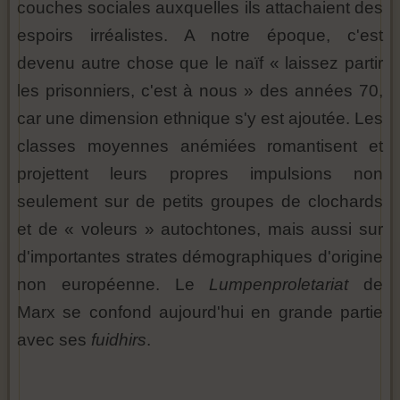
couches sociales auxquelles ils attachaient des
espoirs irréalistes. A notre époque, c'est
devenu autre chose que le naïf « laissez partir
les prisonniers, c'est à nous » des années 70,
car une dimension ethnique s'y est ajoutée. Les
classes moyennes anémiées romantisent et
projettent leurs propres impulsions non
seulement sur de petits groupes de clochards
et de « voleurs » autochtones, mais aussi sur
d'importantes strates démographiques d'origine
non européenne. Le
Lumpenproletariat
de
Marx se confond aujourd'hui en grande partie
avec ses
fuidhirs
.