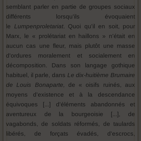
semblant parler en partie de groupes sociaux
différents lorsqu'ils évoquaient
le
Lumpenproletariat
. Quoi qu'il en soit, pour
Marx, le « prolétariat en haillons » n'était en
aucun cas une fleur, mais plutôt une masse
d'ordures moralement et socialement en
décomposition. Dans son langage gothique
habituel, il parle, dans
Le dix-huitième Brumaire
de Louis Bonaparte,
de « oisifs ruinés, aux
moyens d'existence et à la descendance
équivoques [...] d'éléments abandonnés et
aventureux de la bourgeoisie [...], de
vagabonds, de soldats réformés, de taulards
libérés, de forçats évadés, d'escrocs,