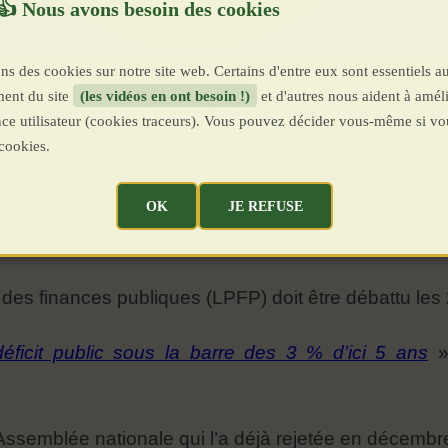
ns des cookies sur notre site web. Certains d'entre eux sont essentiels a
ent du site
(les vidéos en ont besoin !)
et d'autres nous aident à améli
Crédits photo : Shutterstock
ence utilisateur (cookies traceurs). Vous pouvez décider vous-même si vo
cookies.
OK
JE REFUSE
inances publiques (LPFP) pourrait passer sans 
 des finances publiques (LPFP) doit être débattu le
éficit public sous la barre des 3 % d’ici 5 ans
» 
’Assemblée nationale qui l’a déjà rejetée en décem