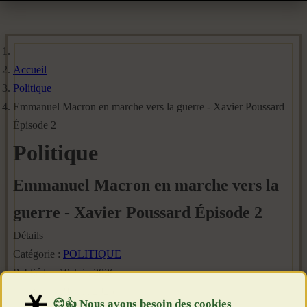
Accueil
Politique
Emmanuel Macron en marche vers la guerre - Xavier Poussard
Épisode 2
Politique
Emmanuel Macron en marche vers la
guerre - Xavier Poussard Épisode 2
Détails
Catégorie :
POLITIQUE
Publié le : 19 Juin 2026
Création : 19 Juin 2026