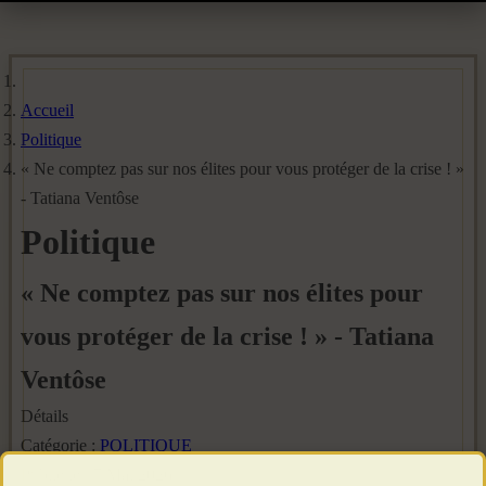
Accueil
Politique
« Ne comptez pas sur nos élites pour vous protéger de la crise ! »
- Tatiana Ventôse
Politique
« Ne comptez pas sur nos élites pour
vous protéger de la crise ! » - Tatiana
Ventôse
Détails
Catégorie :
POLITIQUE
Publié le : 7 Mai 2026