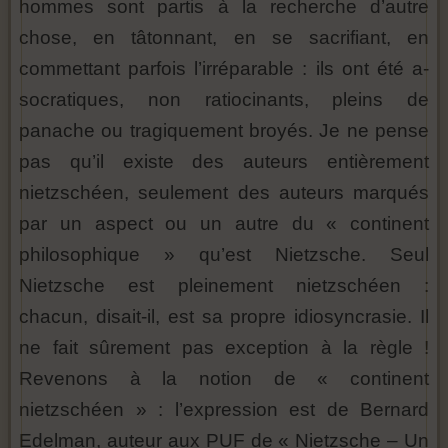
hommes sont partis à la recherche d’autre
chose, en tâtonnant, en se sacrifiant, en
commettant parfois l’irréparable : ils ont été a-
socratiques, non ratiocinants, pleins de
panache ou tragiquement broyés. Je ne pense
pas qu’il existe des auteurs entièrement
nietzschéen, seulement des auteurs marqués
par un aspect ou un autre du « continent
philosophique » qu’est Nietzsche. Seul
Nietzsche est pleinement nietzschéen :
chacun, disait-il, est sa propre idiosyncrasie. Il
ne fait sûrement pas exception à la règle !
Revenons à la notion de « continent
nietzschéen » : l’expression est de Bernard
Edelman, auteur aux PUF de « Nietzsche – Un