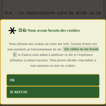
N.A. - Le nietzschéisme est-il de droite ou de
gauche ?
R.S. - Parce qu’il voulait bousculer les tables
ème
des valeurs au 19
siècle, le nietzschéisme a
Nous utilisons des cookies sur notre site web. Certains d'entre eux
d’abord été la marque des révolutionnaires de
sont essentiels au fonctionnement du site
(les vidéos en ont besoin
!)
et d'autres nous aident à améliorer ce site et l'expérience
gauche, des anarchistes de tous poils, des
utilisateur (cookies traceurs). Vous pouvez décider vous-même si
artistes (parfois un peu déjantés) et des
vous autorisez ou non ces cookies.
féministes. Dès la première décennie du
ème
20
siècle, la gauche allemande s’est
OK
pétrifiée à son tour, comme le déplorait et le
JE REFUSE
fustigeait un social-démocrate combattif et
contestataire (au sein de son propre vivier