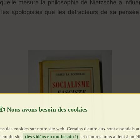
 quelle mesure la philosophie de Nietzsche a influe
t les apologistes que les détracteurs de sa pensée
ns des cookies sur notre site web. Certains d'entre eux sont essentiels a
ent du site
(les vidéos en ont besoin !)
et d'autres nous aident à améli