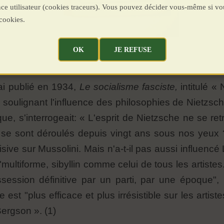
ence utilisateur (cookies traceurs). Vous pouvez décider vous-même si vo
cookies.
OK
JE REFUSE
ai publié en 1934,
Le socialisme fasciste,
intitulé «
, soulignant l'influence des philosophies de Nietz
ue, s'interrogeait: « L'esprit de Nietzsche ne se ret
e sont déroulés depuis vingt ans sous nos yeux ? 
sive sur Mussolini. Mais n'a-t-il pas aussi influencé
multiforme, sibyllin comme celui de tous les artis
ssession définitive par un parti, par une époque", 
est "plus efficace et plus irrésistible sur les artis
rgson ». (1)