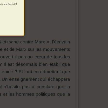
us autorisez
 Nietzsche contre Marx », l'écrivain
sche et de Marx sur les mouvements
rouve-t-il pas au cœur de tous les
Il est désormais bien établi que
 Lénine ? Et tout en admettant que
tes. Un enseignement qui échappera
il n'hésite pas à conclure que la
tes et les hommes politiques que la