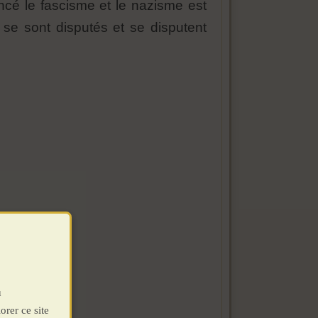
ncé le fascisme et le nazisme est
 se sont disputés et se disputent
u
orer ce site