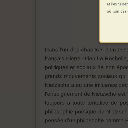
et l'expéri
ou non ces 
Dans l'un des chapitres d'un ess
français Pierre Drieu La Rochelle
politiques et sociaux de son époq
grands mouvements sociaux qui s
Nietzsche a eu une influence déci
l'enseignement de Nietzsche est "
toujours à toute tentative de po
philosophie poétique de Nietzsche 
pensée d'un philosophe comme Be