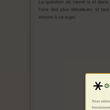
La question de savoir si et dans
l'une des plus débattues, et tan
encore à ce sujet.
Nous utiliso
fonctionnem