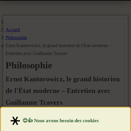
Accueil
Philosophie
Ernst Kantorowicz, le grand historien de l'État moderne –
Entretien avec Guillaume Travers
Philosophie
Ernst Kantorowicz, le grand historien
de l'État moderne – Entretien avec
Guillaume Travers
Détails
Catégorie :
PHILOSOPHIE
Publié le : 19 Avril 2023