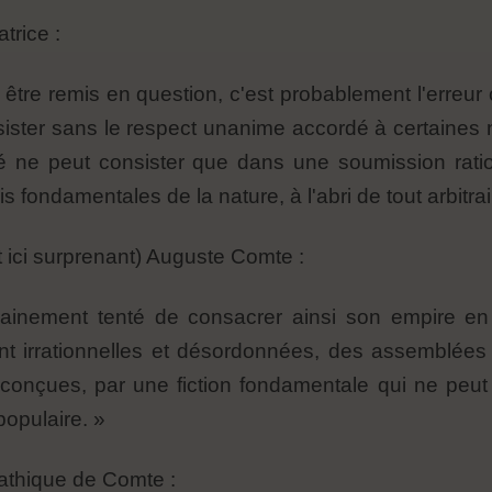
trice :
 être remis en question, c'est probablement l'erreu
sister sans le respect unanime accordé à certaines
erté ne peut consister que dans une soumission rat
 fondamentales de la nature, à l'abri de tout arbit
t ici surprenant) Auguste Comte :
vainement tenté de consacrer ainsi son empire en
t irrationnelles et désordonnées, des assemblées 
s conçues, par une fiction fondamentale qui ne pe
populaire. »
athique de Comte :