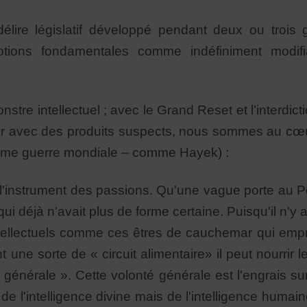
ire législatif développé pendant deux ou trois gé
otions fondamentales comme indéfiniment modifia
onstre intellectuel ; avec le Grand Reset et l’interdic
ciner avec des produits suspects, nous sommes au c
xième guerre mondiale – comme Hayek) :
t l'instrument des passions. Qu'une vague porte au Po
qui déjà n'avait plus de forme certaine. Puisqu'il n'y 
ellectuels comme ces êtres de cauchemar qui emprun
 une sorte de « circuit alimentaire» il peut nourrir l
 générale ». Cette volonté générale est l'engrais su
 l'intelligence divine mais de l'intelligence humain