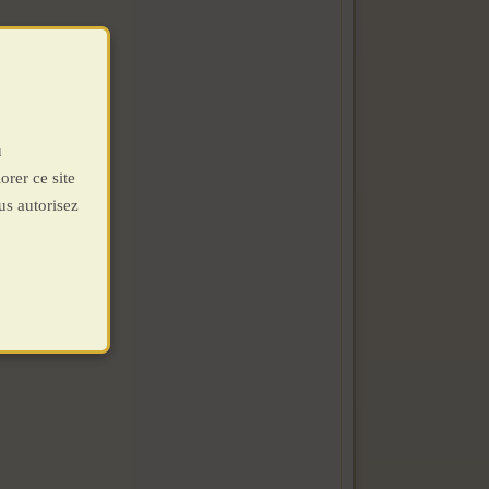
u
orer ce site
us autorisez