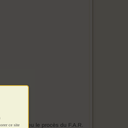
u
 où a eu lieu le procès du F.A.R.
orer ce site