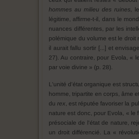
hommes au milieu des ruines,
le
légitime, affirme-t-il, dans le mon
nuances différentes, par les inte
polémique du volume est le droit 
il aurait fallu sortir [...] et env
27). Au contraire, pour Evola, « 
par voie divine » (p. 28).
L'unité d'état organique est struc
homme, tripartite en corps, âme et 
du
rex
, est réputée favoriser la p
nature est donc, pour Evola, « le 
présociale de l'état de nature, rej
un droit différencié. La « révol