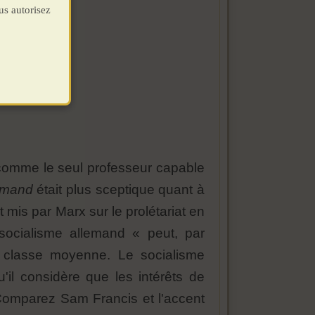
us autorisez
 comme le seul professeur capable
emand
était plus sceptique quant à
t mis par Marx sur le prolétariat en
socialisme allemand « peut, par
 classe moyenne. Le socialisme
'il considère que les intérêts de
 Comparez Sam Francis et l'accent