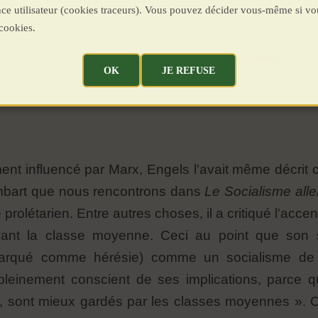
ence utilisateur (cookies traceurs). Vous pouvez décider vous-même si vo
cookies.
OK
JE REFUSE
ment influencé par Marx, Engels l'avait même décrit
bart que nous rencontrons dans
Le Socialisme all
prolétarien. Entre autres choses, il a critiqué l'accen
 avant la classe moyenne. Ceci au point que son 
marqué comme hérésie) comme un socialisme de
pleinement conscient de ses implications, parce qu
État, sont mieux gardés par les classes moyennes ».