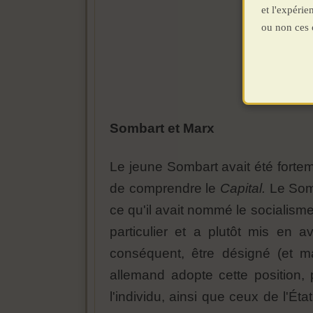
et l'expéri
ou non ces 
Sombart et Marx
Le jeune Sombart avait été forte
de comprendre le
Capital.
Le Som
ce qu'il avait nommé le socialisme 
particulier et a plutôt mis en
conséquent, être désigné (et 
allemand adopte cette position, 
l'individu, ainsi que ceux de l'