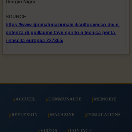
Giorgio Nigra.
SOURCE :
https://www.ilprimatonazionale.it/cultura/ecco-dei-e-
potenza-di-guillaume-faye-spirito-e-tecnica-per-la-
rinascita-europea-227365/
ACCUEIL
COMMUNAUTÉ
MÉMOIRE
RÉFLEXION
MAGAZINE
PUBLICATIONS
VIDÉOS
CONTACT