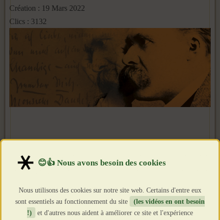
Création : 19 Mars 2022
Clics : 3132
Dans cette vidéo, nous aborderons la pensée
de Nietzsche à partir de sa première
"Considération inactuelle - David Strauss,
Nous utilisons des cookies sur notre site web. Certains d'entre eux
sectateur et écrivain". Dans ce texte, Nietzsche,
sont essentiels au fonctionnement du site
(les vidéos en ont besoin
!)
et d'autres nous aident à améliorer ce site et l'expérience
en philosophe-médecin, tente d’établir un