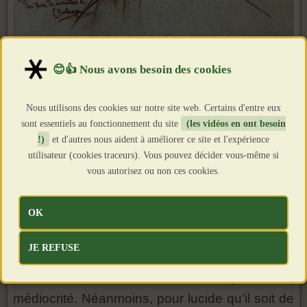
Nous utilisons des cookies sur notre site web. Certains d'entre eux
Dans cette vidéo, nous aborderons un penseur
sont essentiels au fonctionnement du site
(les vidéos en ont besoin
encore trop méconnu dans le public
!)
et d'autres nous aident à améliorer ce site et l'expérience
francophone, à savoir Jose Ortega y Gasset,
utilisateur (cookies traceurs). Vous pouvez décider vous-même si
vous autorisez ou non ces cookies.
auteur d’un chef d’œuvre de la pensée politique
du XXe siècle : « La révolte des masses ».
OK
Philosophe de haute stature, Ortega se livre à
JE REFUSE
une critique d’une grande profondeur de
l’homme-masse moderne et du règne de la
médiocrité. Néanmoins, pour lucide qu’il soit de