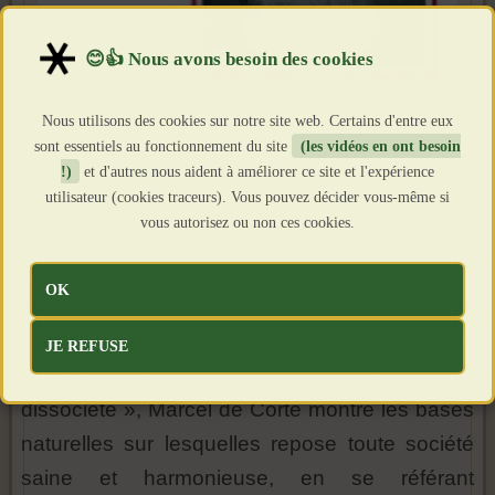
Nous utilisons des cookies sur notre site web. Certains d'entre eux
sont essentiels au fonctionnement du site
(les vidéos en ont besoin
!)
et d'autres nous aident à améliorer ce site et l'expérience
utilisateur (cookies traceurs). Vous pouvez décider vous-même si
vous autorisez ou non ces cookies.
Dans cette vidéo, nous nous pencherons sur
OK
les réflexions de Marcel de Corte, philosophe
belge aristotélicien, sur la dissolution de la
JE REFUSE
société moderne. Dans son ouvrage, « De la
dissociété », Marcel de Corte montre les bases
naturelles sur lesquelles repose toute société
saine et harmonieuse, en se référant