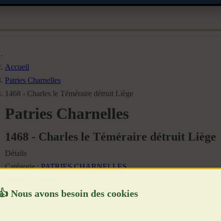
Accueil
Patries Charnelles
1468 - Charles le Téméraire détruit Liège
Patries Charnelles
1468 - Charles le Téméraire détruit Liège
Détails
Catégorie :
PATRIES CHARNELLES
Publié le : 9 Juin 2026
Création : 9 Juin 2026