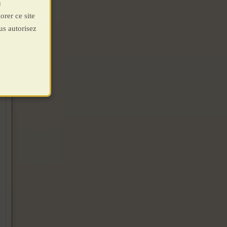
u
orer ce site
us autorisez