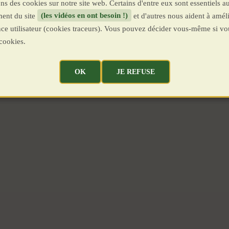
ns des cookies sur notre site web. Certains d'entre eux sont essentiels a
ent du site
(les vidéos en ont besoin !)
et d'autres nous aident à améli
ence utilisateur (cookies traceurs). Vous pouvez décider vous-même si vo
cookies.
OK
JE REFUSE