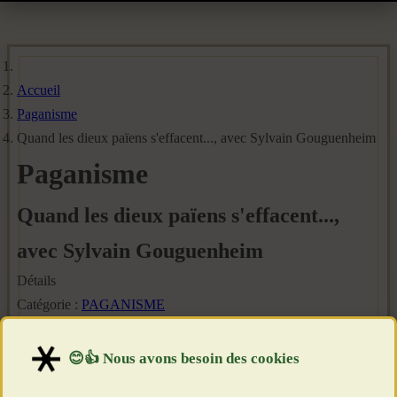
Accueil
Paganisme
Quand les dieux païens s'effacent..., avec Sylvain Gouguenheim
Paganisme
Quand les dieux païens s'effacent...,
avec Sylvain Gouguenheim
Détails
Catégorie :
PAGANISME
Publié le : 19 Mars 2024
Création : 19 Mars 2024
Clics : 1980