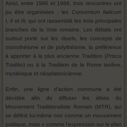
Ainsi, entre 1985 et 1988, trois rencontres ont
pu être organisées : les
Conventum Italicum
I
,
II
et
III
, qui ont rassemblé les trois principales
branches de la Voie romaine. Les débats ont
surtout porté sur les rituels, les concepts de
monothéisme et de polythéisme, la préférence
à apporter à la plus ancienne Tradition (
Prisca
Traditio
) ou à la Tradition de la Rome tardive,
mystérique et néoplatonicienne.
Enfin, une ligne d’action commune a été
décidée afin de diffuser les idées du
Mouvement Traditionaliste Romain (MTR), qui
se définit lui-même non comme un mouvement
politique, mais « comme l’expression sur le plan