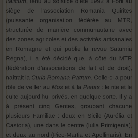
Italicum
, tenu au solstice d’été 1992 à Forli au
siège de l’association Romania Quirites
(puissante organisation fédérée au MTR,
structurée de manière communautaire avec
des zones agricoles et des activités artisanales
en Romagne et qui publie la revue Saturnia
Régna), il a été décidé que, à côté du MTR
(fédération d’associations de fait et de droit),
naîtrait la
Curia Romana Patrum
. Celle-ci a pour
rôle de veiller au
Mos
et à la
Pietas
: le rite et le
culte aujourd’hui privés, en quelque sorte. Il y a
à présent cinq Gentes, groupant chacune
plusieurs Familiae : deux en Sicile (Aurélia et
Castoria), une dans le centre (Iulia Primigenia),
et deux au nord (Pico-Martia et Apollinaris). En