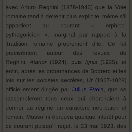
avec Arturo Reghini (1878-1946) que la Voie
romaine tend à devenir plus explicite, même s’il
appartient au courant « orphico-
pythagoricien », marginal par rapport à la
Tradition romaine proprement dite. Ce fut
précisément autour des revues de
Reghini,
Atanor
(1924), puis
Ignis
(1925), et
enfin, après les ordonnances de Bodrero et les
lois sur les sociétés secrètes,
Ur
(1927-1928)
officiellement dirigée par
Julius Evola
, que se
rassembleront tous ceux qui cherchaient à
donner au régime un caractère néo-païen et
romain. Mussolini éprouva quelque intérêt pour
ce courant puisqu’il reçut, le 23 mai 1923, des