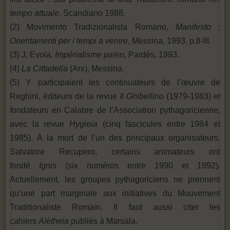
tempo attuale
, Scandiano 1988.
(2) Movimento Tradizionalista Romano,
Manifesto :
Orientamenti per i tempi a venire
, Messina, 1993, p.II-lII.
(3) J. Evola,
Impérialisme païen
, Pardès, 1993.
(4)
La Cittadella
(Arx), Messina.
(5) Y participaient les continuateurs de l’œuvre de
Reghini, éditeurs de la revue
Il Ghibellino
(1979-1983) et
fondateurs en Calabre de l’Association pythagoricienne,
avec la revue
Hygieia
(cinq fascicules entre 1984 et
1985). À la mort de l’un des principaux organisateurs,
Salvatore Recupero, certains animateurs ont
fondé
Ignis
(six numéros entre 1990 et 1992).
Actuellement, les groupes pythagoriciens ne prennent
qu’une part marginale aux initiatives du Mouvement
Traditionaliste Romain. Il faut aussi citer les
cahiers
Alètheia
publiés à Marsala.