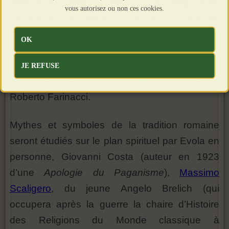
monde ». Conformément à ce programme
vous autorisez ou non ces cookies.
minimal, Evola cherchera plus tard à publier les
travaux de quelques-uns de ses collaborateurs,
OK
dans
Diorama Filosofico
, de manière irrégulière
entre 1934 et 1943 dans la page culturelle du
JE REFUSE
quotidien de Crémone,
Il Regime Fascista
de
Roberto Farinacci.
Mythes et symboles de la tradition romaine
seront étudiés sur le plan spirituel par Evola en
personne, Giovanni Costa (auteur en 1923
d’une
Apologie du Paganisme
),
Massimo
Scaligero
, du jeune Angelo Brelich (qui
occupera après la guerre la chaire d’Histoire
des Religions du Monde classique à