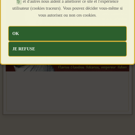
!)
et d'autres nous aident à améliorer ce site et l'expérience
utilisateur (cookies traceurs). Vous pouvez décider vous-même si
vous autorisez ou non ces cookies.
OK
JE REFUSE