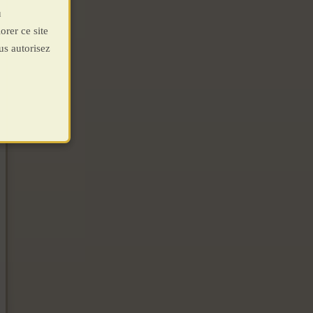
u
orer ce site
us autorisez