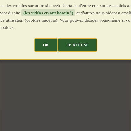
ns des cookies sur notre site web. Certains d'entre eux sont essentiels a
ent du site
(les vidéos en ont besoin !)
et d'autres nous aident à améli
ence utilisateur (cookies traceurs). Vous pouvez décider vous-même si vo
cookies.
OK
JE REFUSE