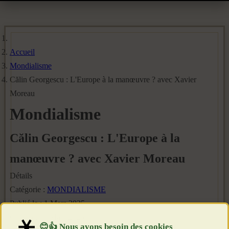
Accueil
Mondialisme
Călin Georgescu : L'Europe à la manœuvre ? avec Xavier
Moreau
Mondialisme
Călin Georgescu : L'Europe à la
manœuvre ? avec Xavier Moreau
Détails
Catégorie :
MONDIALISME
Publié le : 1 Mars 2025
Création : 1 Mars 2025