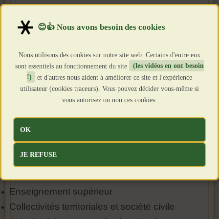
Développement humain
Environnement et Climat
Gouvernance démocratique. (Comprenne qui
pourra !)
Nous utilisons des cookies sur notre site web. Certains d'entre eux
sont essentiels au fonctionnement du site
(les vidéos en ont besoin
Diplomatie féministe et éducation
!)
et d'autres nous aident à améliorer ce site et l'expérience
Culture et médias
utilisateur (cookies traceurs). Vous pouvez décider vous-même si
Enseignement supérieur et recherche
vous autorisez ou non ces cookies.
Coopération et action culturelle
Ordonnancement des dépenses, recettes,
OK
engagements et liquidations
JE REFUSE
Langue française et éducation
Investissement solidaire et durable
Enseignement supérieur
Collectivités territoriales et société civile