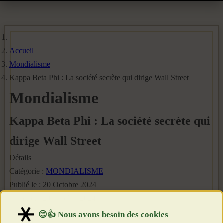
Accueil
Mondialisme
Kappa Beta Phi : La société secrète qui dirige Wall Street
Mondialisme
Kappa Beta Phi : La société secrète qui
dirige Wall Street
Détails
Catégorie :
MONDIALISME
Publié le : 20 Octobre 2024
Création : 20 Octobre 2024
Clics : 2331