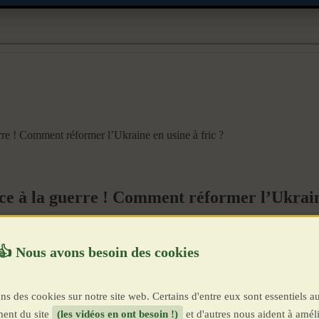
e ! Comment réformer l’Ukraine en usine à fric ?
 à la guerre ! Comment réformer l’Ukraine 
E
ns des cookies sur notre site web. Certains d'entre eux sont essentiels a
ent du site
(les vidéos en ont besoin !)
et d'autres nous aident à améli