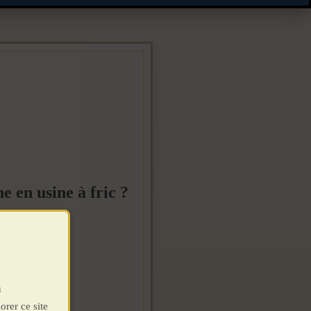
en usine à fric ?
u
orer ce site