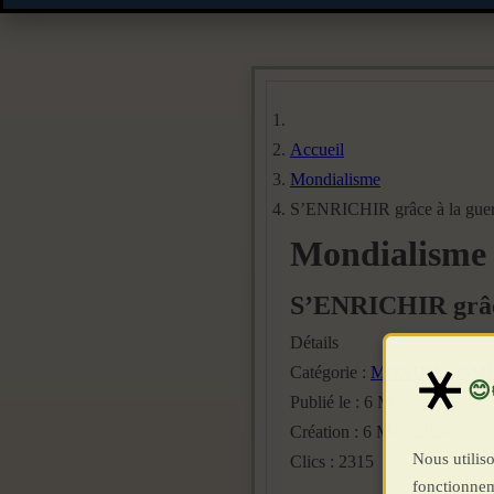
Accueil
Mondialisme
S’ENRICHIR grâce à la guerr
Mondialisme
S’ENRICHIR grâce
Détails
Catégorie :
MONDIALISM
Publié le : 6 Mars 2024
Création : 6 Mars 2024
Nous utiliso
Clics : 2315
fonctionnem