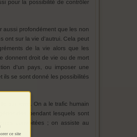
i pour la possibilité de contrôler
r aussi profondément que les non
ont sur la vie d'autrui. Cela peut
agréments de la vie alors que les
 se donnent droit de vie ou de mort
ction d'un pays, ou imposer une
t ils se sont donné les possibilités
lle sur terre. On a le trafic humain
génocides pendant lesquels sont
erres convoitées ; on assiste au
u
orer ce site