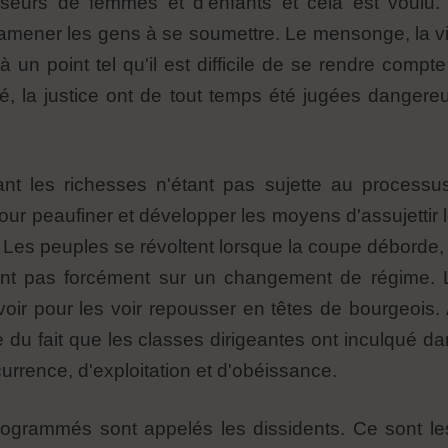
useurs de femmes et d'enfants et cela est voulu
amener les gens à se soumettre. Le mensonge, la vio
 un point tel qu'il est difficile de se rendre compt
érité, la justice ont de tout temps été jugées danger
nt les richesses n'étant pas sujette au processus 
our peaufiner et développer les moyens d'assujettir 
. Les peuples se révoltent lorsque la coupe déborde, c
ent pas forcément sur un changement de régime. L
voir pour les voir repousser en têtes de bourgeois. 
du fait que les classes dirigeantes ont inculqué dan
currence, d'exploitation et d'obéissance.
ogrammés sont appelés les dissidents. Ce sont le