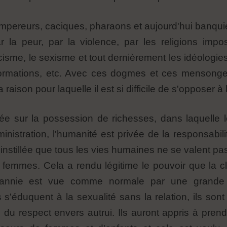
empereurs, caciques, pharaons et aujourd'hui banquie
 la peur, par la violence, par les religions impos
cisme, le sexisme et tout dernièrement les idéologie
formations, etc. Avec ces dogmes et ces mensonges,
ison pour laquelle il est si difficile de s'opposer à l
sée sur la possession de richesses, dans laquelle 
inistration, l'humanité est privée de la responsabi
é instillée que tous les vies humaines ne se valent p
es femmes. Cela a rendu légitime le pouvoir que la 
rannie est vue comme normale par une grande p
s'éduquent à la sexualité sans la relation, ils son
e du respect envers autrui. Ils auront appris à prend