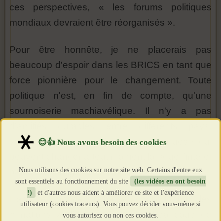
ces perspectives, « les forums politiques
mondiaux devraient être réorganisés ».
Pour être honnête, je ne placerais pas
beaucoup d'espoir dans les BRICS en tant que
force pionnière pour le changement. Toute
politique n'est, en fin de compte, qu'une
sournoiserie machiavélique. Il n'y a pas
d'amitiés durables entre différents pays,
seulement des « partenariats stratégiques » qui
peuvent changer à tout moment lorsque l'intérêt
Nous utilisons des cookies sur notre site web. Certains d'entre eux
particulier l'exige.
sont essentiels au fonctionnement du site
(les vidéos en ont besoin
!)
et d'autres nous aident à améliorer ce site et l'expérience
Dans le monde globalisé d'aujourd'hui, les
utilisateur (cookies traceurs). Vous pouvez décider vous-même si
« nations » d'antan n'ont plus beaucoup de
vous autorisez ou non ces cookies.