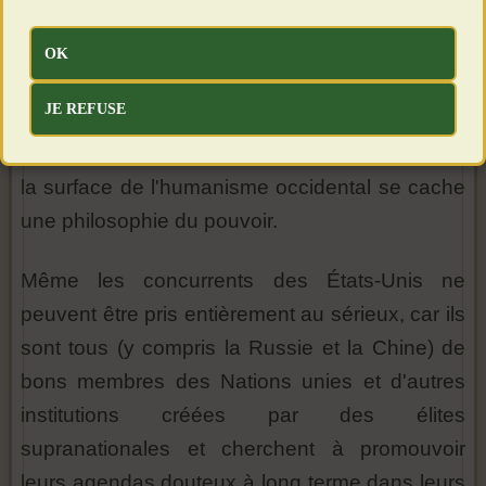
sens, car elles sont elles aussi détenues par
les banques et les grandes entreprises.
OK
Malheureusement, le monde réel est un
JE REFUSE
système darwiniste social où seuls l'argent et le
pouvoir permettent d'obtenir la « justice ». Sous
la surface de l'humanisme occidental se cache
une philosophie du pouvoir.
Même les concurrents des États-Unis ne
peuvent être pris entièrement au sérieux, car ils
sont tous (y compris la Russie et la Chine) de
bons membres des Nations unies et d'autres
institutions créées par des élites
supranationales et cherchent à promouvoir
leurs agendas douteux à long terme dans leurs