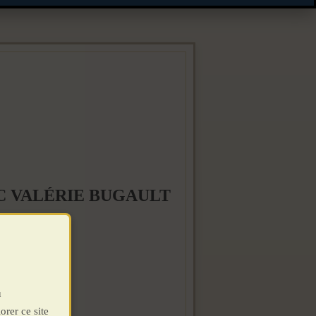
C VALÉRIE BUGAULT
u
orer ce site