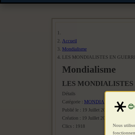
Accueil
Mondialisme
LES MONDIALISTES EN GUERR
Mondialisme
LES MONDIALISTES
Détails
Catégorie :
MONDIALISME
Publié le : 19 Juillet 2023
Création : 19 Juillet 2023
Nous utiliso
Clics : 1918
fonctionnem