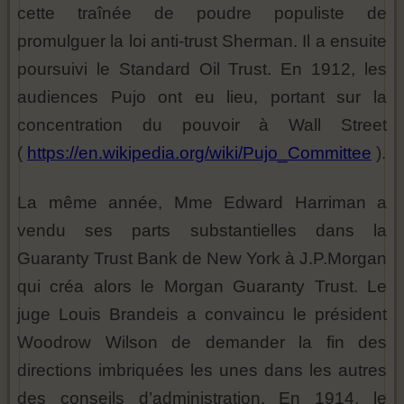
cette traînée de poudre populiste de
promulguer la loi anti-trust Sherman. Il a ensuite
poursuivi le Standard Oil Trust. En 1912, les
audiences Pujo ont eu lieu, portant sur la
concentration du pouvoir à Wall Street
(
https://en.wikipedia.org/wiki/Pujo_Committee
).
La même année, Mme Edward Harriman a
vendu ses parts substantielles dans la
Guaranty Trust Bank de New York à J.P.Morgan
qui créa alors le Morgan Guaranty Trust. Le
juge Louis Brandeis a convaincu le président
Woodrow Wilson de demander la fin des
directions imbriquées les unes dans les autres
des conseils d’administration. En 1914, le