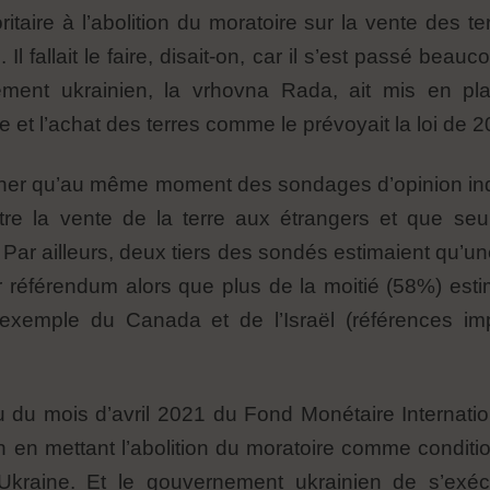
ritaire à l’abolition du moratoire sur la vente des t
». Il fallait le faire, disait-on, car il s’est passé be
ement ukrainien, la vrhovna Rada, ait mis en p
e et l’achat des terres comme le prévoyait la loi de 2
ionner qu’au même moment des sondages d’opinion i
tre la vente de la terre aux étrangers et que s
ar ailleurs, deux tiers des sondés estimaient qu’un
ar référendum alors que plus de la moitié (58%) esti
l’exemple du Canada et de l’Israël (références imp
 du mois d’avril 2021 du Fond Monétaire Internation
ion en mettant l’abolition du moratoire comme condit
kraine. Et le gouvernement ukrainien de s’exécu