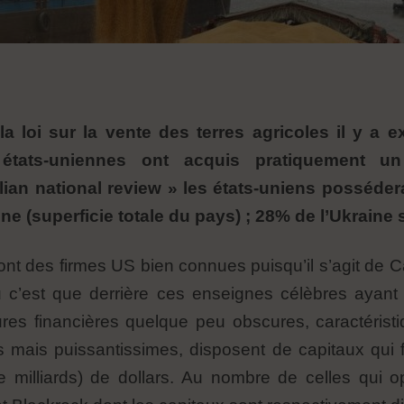
la loi sur la vente des terres agricoles il y a 
s états-uniennes ont acquis pratiquement un 
lian national review » les états-uniens posséde
ine (superficie totale du pays) ; 28% de l’Ukraine 
sont des firmes US bien connues puisqu’il s’agit de C
c’est que derrière ces enseignes célèbres ayant
ures financières quelque peu obscures, caractérist
mais puissantissimes, disposent de capitaux qui fo
rs de milliards) de dollars. Au nombre de celles q