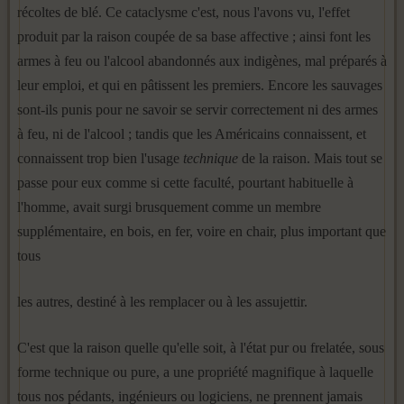
récoltes de blé. Ce cataclysme c'est, nous l'avons vu, l'effet
produit par la raison coupée de sa base affective ; ainsi font les
armes à feu ou l'al­cool abandonnés aux indigènes, mal préparés à
leur emploi, et qui en pâtissent les premiers. Encore les sauvages
sont-ils punis pour ne savoir se servir correctement ni des armes
à feu, ni de l'alcool ; tandis que les Américains connaissent, et
connaissent trop bien l'usage
technique
de la raison. Mais tout se
passe pour eux comme si cette faculté, pour­tant habituelle à
l'homme, avait surgi brusquement comme un membre
supplémentaire, en bois, en fer, voire en chair, plus important que
tous
les autres, destiné à les remplacer ou à les assujettir.
C'est que la raison quelle qu'elle soit, à l'état pur ou frelatée, sous
forme technique ou pure, a une propriété magnifique à laquelle
tous nos pédants, ingénieurs ou logiciens, ne prennent jamais