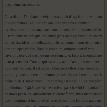
blasphèmes nécessaires.
On a dit que l'étudiant américain manquait d'esprit critique autant
que ses maîtres ; et il est vrai que les deux sexes semblent
rivaliser de conformisme dans leurs universités florissantes. Mais
il serait faux de dire que les jeunes gens ou les jeunes filles soient
fermés aux idées nou­velles, ou qu'ils se tiennent consciemment à
des principes établis. Bien au contraire, toujours tourné vers
l'avenir parce que c'est le sens de sa marche, l'esprit américain ne
peut pas reculer. Tout ce qui est nouveau, il l'adopte sans renier
pour cela l'ancien. Il est ouvert à tout sans effort, sans curiosité,
sans angoisse, comme une femme prostituée, car il met tout sur le
même plan. L'intolérance, il l'abomine; car c'est un vice européen
qui diminue
l’efficiency.
Ce n'est même pas chez lui l'impar­tialité
de libres penseurs, qui refusent de croire à rien, mais insuffisance
psychologique et incurable paresse dialectique. Dans ce pays où
tous di­sent « oui », la compréhension facile, unanime, préétablie,