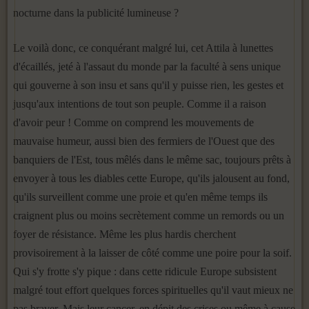
noc­turne dans la publicité lumineuse ?
Le voilà donc, ce conquérant malgré lui, cet Attila à lunettes
d'écaillés, jeté à l'assaut du monde par la faculté à sens unique
qui gouverne à son insu et sans qu'il y puisse rien, les gestes et
jusqu'aux intentions de tout son peuple. Comme il a raison
d'avoir peur ! Comme on comprend les mouvements de
mauvaise humeur, aussi bien des fermiers de l'Ouest que des
banquiers de l'Est, tous mêlés dans le même sac, toujours prêts à
envoyer à tous les diables cette Europe, qu'ils jalousent au fond,
qu'ils surveillent comme une proie et qu'en même temps ils
craignent plus ou moins secrètement comme un remords ou un
foyer de résistance. Même les plus hardis cherchent
provisoirement à la laisser de côté com­me une poire pour la soif.
Qui s'y frotte s'y pique : dans cette ridicule Europe subsistent
malgré tout effort quelques forces spirituelles qu'il vaut mieux ne
pas braver. Mais leur cancer, en dépit des crises ou même à cause