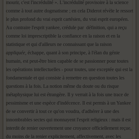
mourir, c'est l'incrédulité ». L'incrédulité provisoire à la science
com­me à tout autre dogmatisme ; en cela Diderot révèle le ressort
le plus profond du vrai esprit cartésien, du vrai esprit européen.
Au contraire l'esprit yankee, crédule par définition, qui a reçu
comme loi imprescrip­tible la confiance en la raison et en la
statistique et qui d'ailleurs ne connaissant que la raison
appliquée,
échappe, quant à son principe, à l'élan du génie
humain, est peut-être bien capable de se passionner pour toutes
les opérations intellectuelles - pour toutes, une exceptée qui est la
fondamentale et qui consiste à remettre en question toutes les
ques­tions à la fois. La notion même du doute ou du risque
métaphysique lui est étrangère. Il y verrait à la fois une trace de
pessimisme et une espèce d'indécence. Il est permis à un Yankee
de se convertir à tout ce qu'on voudra, d'adhérer à une des
innombrables sectes qui monnayent l'esprit religieux : mais il est
interdit de renier ouvertement une croyance offi­ciellement reçue,
du moins de la renier explicitement, affectivement, avec les