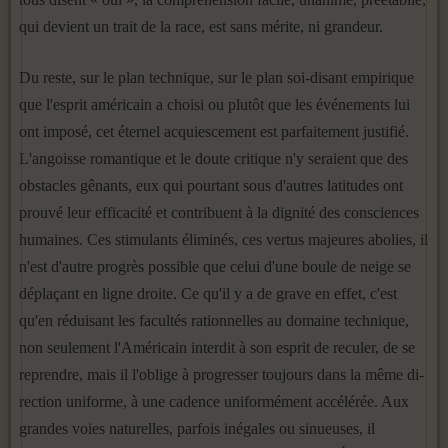
qui devient un trait de la race, est sans mérite, ni grandeur.
Du reste, sur le plan technique, sur le plan soi-disant empirique
que l'esprit américain a choisi ou plutôt que les événements lui
ont imposé, cet éternel acquiescement est parfaitement justifié.
L'angoisse romantique et le doute critique n'y seraient que des
obstacles gênants, eux qui pourtant sous d'autres latitudes ont
prouvé leur efficacité et contribuent à la dignité des consciences
humaines. Ces stimulants éli­minés, ces vertus majeures abolies, il
n'est d'autre progrès possible que celui d'une boule de neige se
déplaçant en ligne droite. Ce qu'il y a de grave en effet, c'est
qu'en réduisant les facultés rationnelles au domaine technique,
non seulement l'Américain interdit à son esprit de reculer, de se
reprendre, mais il l'oblige à progresser toujours dans la même di­
rection uniforme, à une cadence uniformément accélérée. Aux
grandes voies naturelles, parfois inégales ou sinueuses, il