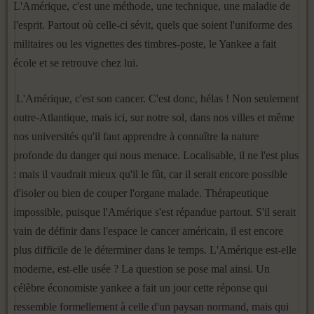
L'Amérique, c'est une méthode, une technique, une maladie de
l'esprit. Partout où celle-ci sévit, quels que soient l'uniforme des
militaires ou les vignettes des timbres-poste, le Yankee a fait
école et se retrouve chez lui.
L'Amé­rique, c'est son cancer. C'est donc, hélas ! Non seulement
outre-Atlan­tique, mais ici, sur notre sol, dans nos villes et même
nos universités qu'il faut apprendre à connaître la nature
profonde du danger qui nous menace. Localisable, il ne l'est plus
: mais il vaudrait mieux qu'il le fût, car il serait encore possible
d'isoler ou bien de couper l'organe malade. Thérapeutique
impossible, puisque l'Amérique s'est répandue partout. S'il serait
vain de définir dans l'espace le cancer américain, il est en­core
plus difficile de le déterminer dans le temps. L'Amérique est-elle
moderne, est-elle usée ? La question se pose mal ainsi. Un
célèbre éco­nomiste yankee a fait un jour cette réponse qui
ressemble formellement à celle d'un paysan normand, mais qui