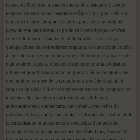
respect de l'individu, a chance encore de s'instaurer. La seule
tentative sérieuse, dans l'histoire des États-Unis, pour créer un
lien affectif entre l'homme et la terre, pour créer un véritable
pays, un vrai patriotisme, se produisit à cette époque ; et c'est
celle de Jefferson. Tentative bientôt étouffée : n'y a-t-il pas
quelque chose de profondément tragique, et d'une ironie cruelle,
à constater que ce contemporain de la Révolution française sem­
blait avoir eu, dans sa répulsion instinctive pour la civilisation
urbaine et pour l'instauration d'un pouvoir fédéral centralisateur,
une intuition confuse de la tyrannie sans précédent qui allait
surgir en un siècle ? Il est véritablement sinistre de comparer les
tendances de l'ancêtre du parti démocrate, Jefferson,
anticentralisateur, antibancaire, anti-urbain, avec celles du
président Wilson, apôtre sous toutes ses formes de l'abstrait et de
la centralisation et mieux encore avec celles d'un possible
candidat démocrate à la présidence des États-Unis, à savoir M.
Owen Young, dont on connaît les méfaits. Rien ne permet de