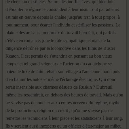
de clercs ou d'esthètes. Saturnales inoffensives, qui bien loin
d'ébranler le régime le consolident à leur insu. Tout par ailleurs
est mis en œuvre depuis la chaîne jusqu'au
test,
à tout propos, à
tout moment, pour écarter l'individu et stériliser les passions. La
plainte des artisans, amoureux du travail bien fait, qui parfois
s'élève en roman­ce, joue le rôle sympathique et niais de la
diligence détrônée par la lo­comotive dans les films de Buster
Keaton. Il est permis de s'attendrir en pensant au bon vieux
temps ; et tel grand seigneur de l'acier ou du caout­chouc se
paiera le luxe de faire rebâtir son village à l'ancienne mode puis
d'en bannir les autos et même l'éclairage électrique. Qui donc
serait in­sensible aux charmes désuets de Ruskin ? Dubreuil
même les ressentirait, en dehors des heures de travail. Mais qu'on
ne s'avise pas de toucher aux centres nerveux du régime, mythe
de la production, religion du crédit ; qu'on ne s'avise pas de
remettre les techniciens à leur place et les statisti­ciens à leur rang.
Ils y seraient aussi inexperts qu'un officier d'état-major au milieu