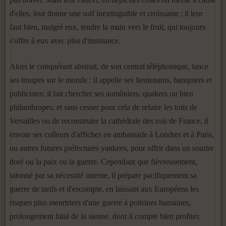
d'elles, leur donne une soif inextinguible et croissante ; il leur
faut bien, malgré eux, tendre la main vers le fruit, qui toujours
s'offre à eux avec plus d'insistance.
Alors le conquérant abstrait, de son central téléphonique, lance
ses troupes sur le monde : il appelle ses lieutenants, banquiers et
publicistes; il fait chercher ses aumôniers, quakers ou bien
philanthropes; et sans cesser pour cela de refaire les toits de
Versailles ou de reconstruire la cathédrale des rois de France, il
envoie ses colleurs d'affiches en ambas­sade à Londres et à Paris,
ou autres futures préfectures yankees, pour offrir dans un sourire
doré ou la paix ou la guerre. Cependant que fié­vreusement,
talonné par sa nécessité interne, il prépare pacifiquement sa
guerre de tarifs et d'escompte, en laissant aux Européens les
risques plus meurtriers d'une guerre à poitrines humaines,
prolongement fatal de la sienne, dont il compte bien profiter.