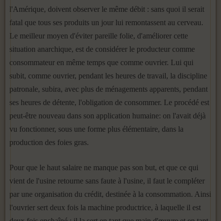
l'Amérique, doivent observer le même débit : sans quoi il serait
fatal que tous ses produits un jour lui remontassent au cerveau.
Le meilleur moyen d'éviter pareille folie, d'améliorer cette
situation anarchique, est de considérer le producteur comme
consomma­teur en même temps que comme ouvrier. Lui qui
subit, comme ouvrier, pendant les heures de travail, la discipline
patronale, subira, avec plus de ménagements apparents, pendant
ses heures de détente, l'obligation de consommer. Le procédé est
peut-être nouveau dans son application humaine: on l'avait déjà
vu fonctionner, sous une forme plus élémen­taire, dans la
production des foies gras.
Pour que le haut salaire ne manque pas son but, et que ce qui
vient de l'usine retourne sans faute à l'usine, il faut le compléter
par une orga­nisation du crédit, destinée à la consommation. Ainsi
l'ouvrier sert deux fois la machine productrice, à laquelle il est
deux fois enchaîné : il la sert en tant que main d'œuvre et en tant