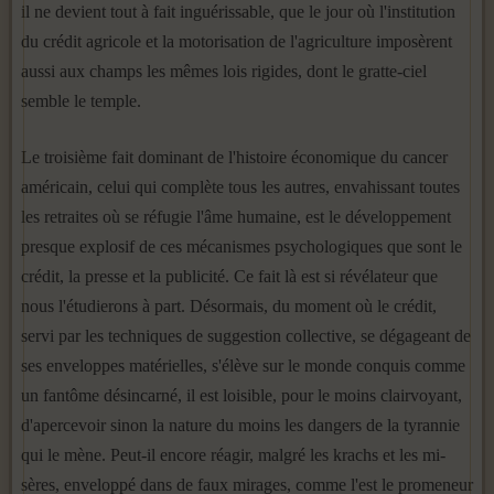
il ne devient tout à fait inguérissable, que le jour où l'institution
du crédit agricole et la moto­risation de l'agriculture imposèrent
aussi aux champs les mêmes lois rigides, dont le gratte-ciel
semble le temple.
Le troisième fait dominant de l'histoire économique du cancer
amé­ricain, celui qui complète tous les autres, envahissant toutes
les retraites où se réfugie l'âme humaine, est le développement
presque explosif de ces mécanismes psychologiques que sont le
crédit, la presse et la publi­cité. Ce fait là est si révélateur que
nous l'étudierons à part. Désormais, du moment où le crédit,
servi par les techniques de suggestion collec­tive, se dégageant de
ses enveloppes matérielles, s'élève sur le monde conquis comme
un fantôme désincarné, il est loisible, pour le moins clairvoyant,
d'apercevoir sinon la nature du moins les dangers de la tyrannie
qui le mène. Peut-il encore réagir, malgré les krachs et les mi­
sères, enveloppé dans de faux mirages, comme l'est le promeneur