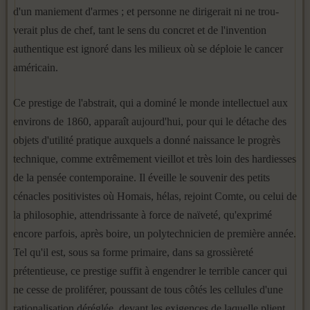
d'un maniement d'armes ; et personne ne dirigerait ni ne trou­
verait plus de chef, tant le sens du concret et de l'invention
authentique est ignoré dans les milieux où se déploie le cancer
américain.
Ce prestige de l'abstrait, qui a dominé le monde intellectuel aux
envi­rons de 1860, apparaît aujourd'hui, pour qui le détache des
objets d'uti­lité pratique auxquels a donné naissance le progrès
technique, comme extrêmement vieillot et très loin des hardiesses
de la pensée contempo­raine. Il éveille le souvenir des petits
cénacles positivistes où Homais, hélas, rejoint Comte, ou celui de
la philosophie, attendrissante à force de naïveté, qu'exprimé
encore parfois, après boire, un polytechnicien de première année.
Tel qu'il est, sous sa forme primaire, dans sa grossièreté
prétentieuse, ce prestige suffit à engendrer le terrible cancer qui
ne cesse de proliférer, poussant de tous côtés les cellules d'une
rationalisation déréglée, devant les exigences de laquelle plient