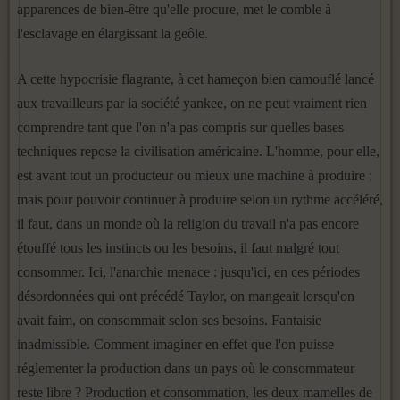
apparences de bien-être qu'elle procure, met le comble à
l'esclavage en élargissant la geôle.
A cette hypocrisie flagrante, à cet hameçon bien camouflé lancé
aux travailleurs par la société yankee, on ne peut vraiment rien
comprendre tant que l'on n'a pas compris sur quelles bases
techniques repose la civi­lisation américaine. L'homme, pour elle,
est avant tout un producteur ou mieux une machine à produire ;
mais pour pouvoir continuer à produire selon un rythme accéléré,
il faut, dans un monde où la religion du travail n'a pas encore
étouffé tous les instincts ou les besoins, il faut malgré tout
consommer. Ici, l'anarchie menace : jusqu'ici, en ces pério­des
désordonnées qui ont précédé Taylor, on mangeait lorsqu'on
avait faim, on consommait selon ses besoins. Fantaisie
inadmissible. Com­ment imaginer en effet que l'on puisse
réglementer la production dans un pays où le consommateur
reste libre ? Production et consommation, les deux mamelles de