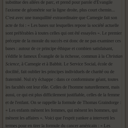
substitue des allées de parc, et prend pour parole d'Évangile
l'axiome de géométrie sur la ligne droite, plus court chemin...
C'est avec une tranquillité extraordinaire que Carnegie fait son
acte de foi : « Les bases sur lesquelles repose la société actuelle
sont préférables à toutes celles qui ont été essayées ». Le premier
précepte de la morale du succès est donc de ne pas examiner ces
bases : autour de ce principe éthique et combien satisfaisant,
s'édi­fie le fameux Évangile de la richesse, commun à la
Christian
Science,
à Carnegie et à Babbit. Le Service Social, école de
docilité, fait oublier les principes individuels de charité ou de
fraternité. Nul n'y échappe : dans ce conformisme géant, toutes
les facultés ont leur rôle. Celles de l'homme naturellement, mais
aussi, ce qui est plus difficilement justi­fiable, celles de la femme
et de l'enfant. On se rappelle la formule de Thomas Graindorge :
« Les enfants mènent les femmes, qui mènent les hommes, qui
mènent les affaires ». Voici que l'esprit yankee a interverti les
termes pour en tirer la formule du cancer américain : « Les