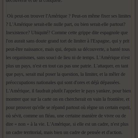
décou­verte et de la conquête.
Où peut-on trouver l'Amérique ? Peut-on même fixer ses limites
? L'Amérique serait-elle nulle part, ou bien serait-elle partout?
Inexistence? Ubiquité? Comme cette grippe dite espagnole que
l'on aurait sans doute grand tort de limiter à l'Espagne, qui y prit
peut-être naissance, mais qui, depuis sa découverte, a hanté tous
les or­ganismes, sans souci de lieu ni de temps. L'Amérique n'est
plus un pays, n'est en tout cas pas une patrie. L'attaquer, en tant
que pays, serait mal poser la question, la limiter, et la mêler de
préoccupations nationales qui sont d'ores et déjà dépassées.
L'Amérique, il faudrait plutôt l'appeler le pays yankee, pour bien
montrer que sur la carte on en chercherait en vain la frontière, et
pour prouver qu'elle se répand partout où règne un certain esprit,
où sévit, comme un fléau, une certaine manière de vivre ou de
dire « non » à la vie. L'Amérique, si elle est un cadre, n'est plus
un cadre territorial, mais bien un cadre de pensée et d'action.