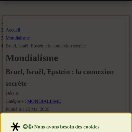
Accueil
Mondialisme
Bruel, Israël, Epstein : la connexion secrète
Mondialisme
Bruel, Israël, Epstein : la connexion
secrète
Détails
Catégorie :
MONDIALISME
Publié le : 22 Mai 2026
Création : 22 Mai 2026
Clics : 568