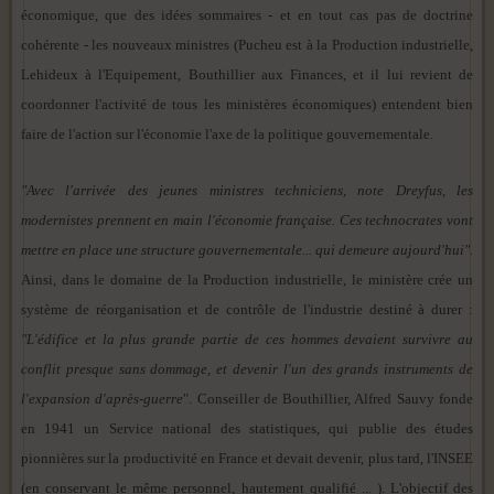
économique, que des idées sommaires - et en tout cas pas de doctrine
cohérente - les nouveaux ministres (Pucheu est à la Production industrielle,
Lehideux à l'Equipement, Bouthillier aux Finances, et il lui revient de
coordonner l'activité de tous les ministères économiques) entendent bien
faire de l'action sur l'économie l'axe de la politique gouvernementale.
"Avec l'arrivée des jeunes ministres techniciens, note Dreyfus, les
modernistes prennent en main l'économie française. Ces technocrates vont
mettre en place une structure gouvernementale... qui demeure aujourd'hui".
Ainsi, dans le domaine de la Production industrielle, le ministère crée un
système de réorganisation et de contrôle de l'industrie destiné à durer :
"L'édifice et la plus grande partie de ces hommes devaient survivre au
conflit presque sans dommage, et devenir l'un des grands instruments de
l'expansion d'après-guerre
". Conseiller de Bouthillier, Alfred Sauvy fonde
en 1941 un Service national des statistiques, qui publie des études
pionnières sur la productivité en France et devait devenir, plus tard, l'INSEE
(en conservant le même personnel, hautement qualifié ... ). L'objectif des