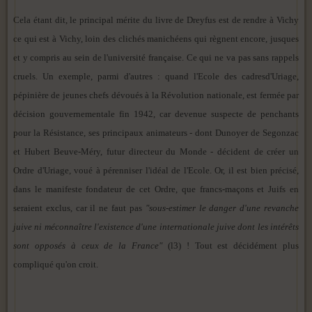
Cela étant dit, le principal mérite du livre de Dreyfus est de rendre à Vichy
ce qui est à Vichy, loin des clichés manichéens qui règnent encore, jusques
et y compris au sein de l'université française. Ce qui ne va pas sans rappels
cruels. Un exemple, parmi d'autres : quand l'Ecole des cadresd'Uriage,
pépinière de jeunes chefs dévoués à la Révolution nationale, est fermée par
décision gouvernementale fin 1942, car devenue suspecte de penchants
pour la Résistance, ses principaux animateurs - dont Dunoyer de Segonzac
et Hubert Beuve-Méry, futur directeur du Monde - décident de créer un
Ordre d'Uriage, voué à pérenniser l'idéal de l'Ecole. Or, il est bien précisé,
dans le manifeste fondateur de cet Ordre, que francs-maçons et Juifs en
seraient exclus, car il ne faut pas
"sous-estimer le danger d'une revanche
juive ni méconnaître l'existence d'une internationale juive dont les intérêts
sont opposés à ceux de la France"
(l3) ! Tout est décidément plus
compliqué qu'on croit.