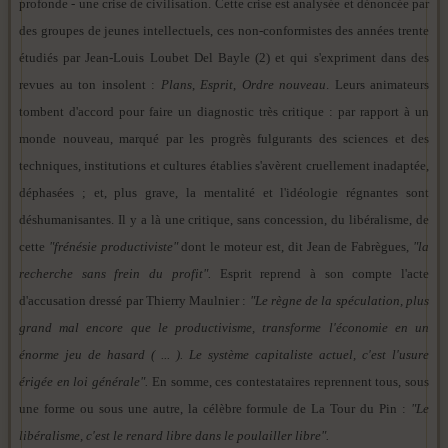
profonde - une crise de civilisation. Cette crise est analysée et dénoncée par
des groupes de jeunes intellectuels, ces non-conformistes des années trente
étudiés par Jean-Louis Loubet Del Bayle (2) et qui s'expriment dans des
revues au ton insolent :
Plans
,
Esprit
,
Ordre nouveau
. Leurs animateurs
tombent d'accord pour faire un diagnostic très critique : par rapport à un
monde nouveau, marqué par les progrès fulgurants des sciences et des
techniques, institutions et cultures établies s'avèrent cruellement inadaptée,
déphasées ; et, plus grave, la mentalité et l'idéologie régnantes sont
déshumanisantes. Il y a là une critique, sans concession, du libéralisme, de
cette
"frénésie productiviste"
dont le moteur est, dit Jean de Fabrègues,
"la
recherche sans frein du profit".
Esprit reprend à son compte l'acte
d'accusation dressé par Thierry Maulnier :
"Le règne de la spéculation, plus
grand mal encore que le productivisme, transforme l'économie en un
énorme jeu de hasard ( ... ). Le système capitaliste actuel, c'est l'usure
érigée en loi générale".
En somme, ces contestataires reprennent tous, sous
une forme ou sous une autre, la célèbre formule de La Tour du Pin :
"Le
libéralisme, c'est le renard libre dans le poulailler libre".