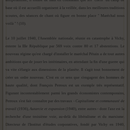
base où il est accueilli organisent à la veillée, dans les meilleures traditions
scoutes, des séances de chant où figure en bonne place " Maréchal nous
voilà " ! (10).
Le 10 juillet 1940, l'Assemblée nationale, réunie en catastrophe à Vichy,
enterre la IIIe République par 569 voix contre 80 et 17 abstentions. Le
nouveau régime qu'est chargé d'installer le maréchal Pétain a de tout autres
ambitions que de jouer les intérimaires, en attendant la fin d'une guerre qui
va vite s'élargir aux dimensions de la planète. Il s'agit tout bonnement de
créer un ordre nouveau. C'est en ce sens que s'engagent des hommes de
haute qualité, dont François Perroux est un exemple très représentatif.
Figurant incontestablement parmi les grands économistes contemporains,
Perroux s'est fait connaître par des travaux -
Capitalisme et communauté de
travail
(1936),
Autarcie et expansion
(1940), entre autres - dont l'axe est la
recherche d'une troisième voie, au-delà du libéralisme et du marxisme.
Directeur de l'Institut d'études corporatives, fondé par Vichy en 1940,