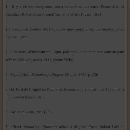
1 - Il y a eu des exceptions, aussi honorables que rares. Parmi elles, se
détachent Robert Aron et son
Histoire de Vichy
, Fayard, 1954
2 - Jean-Louis Loubet Del Bayle,
Les non-conformistes des années trente
,
Le Seuil, 1969.
3 - Ces mots, définissant une ligne politique, donneront son nom au parti
créé par Déat en janvier 1941, contre Vichy.
4 - Marcel Déat,
Mémoires politiques
, Denoël, 1989, p. 236.
5 - Le Parti de l’Appel au Peuple est le nom adopté, à partir de 1923, par le
mouvement bonapartiste.
6 -
Ordre nouveau
, mai 1933.
7 - Henri Amouroux,
Quarante millions de pétainistes
, Robert Laffont,