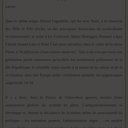
nation.
Dans le même temps, Hubert Lagardelle, qui fut avec Sorel, à la charnière
des XIXe et XXe siècles, un des principaux théoriciens du syndicalisme
révolutionnaire, se joint à Le Corbusier, Arthur Honegger, Fernand Léger,
Claude Autant-Lara et René Clair pour travailler, dans le cadre de la revue
Plans
, à
"la définition d'une culture moderne".
Tant il est vrai que toute une
génération prend conscience qu'au-delà des soubresauts politiciens de la
IIIe République, le véritable enjeu touche à la nature de la culture et de la
civilisation dans une Europe sortie cruellement anémiée des gigantesques
saignées de 14-18.
Il y a donc, dans la France de l'entre-deux guerres, montée d'une
contestation globale du système en place. L'antiparlementarisme se
développe et, devant la décadence de la notion même de souveraineté du
politique - les ministères passent, l'administration règne... - un modéré