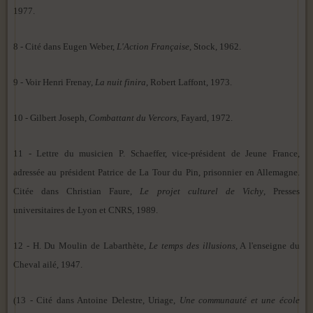
1977.
8 - Cité dans Eugen Weber,
L'Action Française
, Stock, 1962.
9 - Voir Henri Frenay,
La nuit finira
, Robert Laffont, 1973.
10 - Gilbert Joseph,
Combattant du Vercors
, Fayard, 1972.
11 - Lettre du musicien P. Schaeffer, vice-président de Jeune France,
adressée au président Patrice de La Tour du Pin, prisonnier en Allemagne.
Citée dans Christian Faure,
Le projet culturel de Vichy
, Presses
universitaires de Lyon et CNRS, 1989.
12 - H. Du Moulin de Labarthète,
Le temps des illusions
, A l'enseigne du
Cheval ailé, 1947.
(13 - Cité dans Antoine Delestre, Uriage,
Une communauté et une école