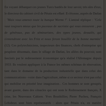
En voyant débarquer ces jeunes Turcs bardés de leur savoir, très sûrs d'eux,
le directeur du cabinet civil de Pétain est effaré. Il s'étonne, auprès de Darlan
:
"Mais vous amenez toute la banque Worms !".
L'amiral réplique :
"Cela
vaut toujours mieux que les puceaux de sacristie qui vous entourent ; pas
de généraux, pas de séminaristes, des types jeunes, dessalés, qui
s'entendront avec les Fritz et nous feront bouillir de la bonne marmite"
(12). Ces polytechniciens, inspecteurs des finances, chefs d'entreprise qui
peuplent désormais, dans le sillage de Darlan, les allées du pouvoir, sont
fascinés par le redressement économique qu'a réalisé l'Allemagne depuis
1933. Ils veulent appliquer à la France les mêmes schémas de rénovation,
tant dans le domaine de la production industrielle que dans celui des
communications - voire dans l'agriculture, même si ce secteur n'est pas celui
qui mobilise en priorité leur imagination... Ces hommes se sont groupés,
avant guerre, dans des cénacles qui ont nom le Redressement français, X
crise, les Nouveaux Cahiers. Yves Bouthillier, Pierre Pucheu, François
Lehideux sont bien représentatifs : alors que Pétain n'a, en matière