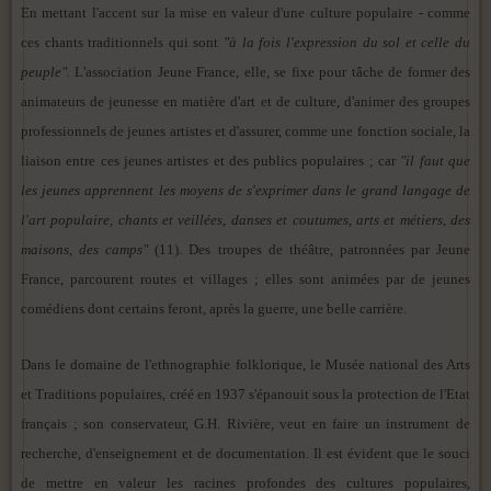
En mettant l'accent sur la mise en valeur d'une culture populaire - comme
ces chants traditionnels qui sont
"à la fois l'expression du sol et celle du
peuple".
L'association Jeune France, elle, se fixe pour tâche de former des
animateurs de jeunesse en matière d'art et de culture, d'animer des groupes
professionnels de jeunes artistes et d'assurer, comme une fonction sociale, la
liaison entre ces jeunes artistes et des publics populaires ; car
"il faut que
les jeunes apprennent les moyens de s'exprimer dans le grand langage de
l'art populaire, chants et veillées, danses et coutumes, arts et métiers, des
maisons, des camps"
(11). Des troupes de théâtre, patronnées par Jeune
France, parcourent routes et villages ; elles sont animées par de jeunes
comédiens dont certains feront, après la guerre, une belle carrière.
Dans le domaine de l'ethnographie folklorique, le Musée national des Arts
et Traditions populaires, créé en 1937 s'épanouit sous la protection de l'Etat
français ; son conservateur, G.H. Rivière, veut en faire un instrument de
recherche, d'enseignement et de documentation. Il est évident que le souci
de mettre en valeur les racines profondes des cultures populaires,