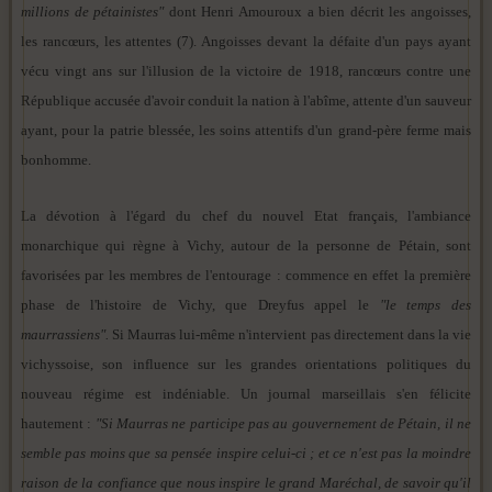
millions de pétainistes"
dont Henri Amouroux a bien décrit les angoisses,
les rancœurs, les attentes (7). Angoisses devant la défaite d'un pays ayant
vécu vingt ans sur l'illusion de la victoire de 1918, rancœurs contre une
République accusée d'avoir conduit la nation à l'abîme, attente d'un sauveur
ayant, pour la patrie blessée, les soins attentifs d'un grand-père ferme mais
bonhomme.
La dévotion à l'égard du chef du nouvel Etat français, l'ambiance
monarchique qui règne à Vichy, autour de la personne de Pétain, sont
favorisées par les membres de l'entourage : commence en effet la première
phase de l'histoire de Vichy, que Dreyfus appel le
"le temps des
maurrassiens".
Si Maurras lui-même n'intervient pas directement dans la vie
vichyssoise, son influence sur les grandes orientations politiques du
nouveau régime est indéniable. Un journal marseillais s'en félicite
hautement :
"Si Maurras ne participe pas au gouvernement de Pétain, il ne
semble pas moins que sa pensée inspire celui-ci ; et ce n'est pas la moindre
raison de la confiance que nous inspire le grand Maréchal, de savoir qu'il