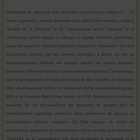
Libéralisme et marxisme sont d'ailleurs objectivement complices :
"Le
régime capitaliste
, constate Alexandre Marc dans
Ordre nouveau
,
a séparé
l'homme de la propriété et de l'enracinement qu'elle constitue et le
communisme prend ensuite en charge cet homme déraciné, prolétarisé,
coupé de toutes ses attaches familiales, régionales, nationales".
Cet acte
d'accusation, formulé par des hommes catalogués à droite, n'a rien de
fondamentalement différent des attaques lancées par certains militants,
hommes de réflexion et d'action, classés nettement à gauche. C'est ainsi que,
dans le prolongement des idées d'un Henri de Man (
Au-delà du marxisme
,
édité en allemand en 1926 et en français en 1929), le secrétaire du groupe
SFIO à la Chambre, Marcel Déat, publie en 1930
Perspectives socialistes
,
manifeste de ces néo-socialistes qui proposent de grouper, face au
cosmopolitisme capitaliste, toutes les forces productives du pays en un
rassemblement national populaire (3). Déat propose un projet de
planification, supposant un syndicalisme actif et un Etat ayant recouvert
"l'exercice de sa souveraineté"
(4), pour réconcilier le socialisme et la