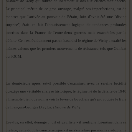
Histoire de Vichy
qui tourne délibérément le dos aux clichés manichéens.
Le principal mérite de ce gros ouvrage, malgré ses imperfections, est de
montrer que l'arrivée au pouvoir de Pétain, loin d'avoir été une "divine
surprise", était en fait l'aboutissement logique de tendances profondes
inscrites dans la France de l'entre-deux guerres mais exacerbées par la
défaite. Ce n'est évidemment pas un hasard si le régime de Vichy a exalté les
mêmes valeurs que les premiers mouvements de résistance, tels que Combat
ou l'OCM.
Un demi-siècle après, est-il possible d'examiner, avec la sereine lucidité
qu'exige une véritable analyse historique, le régime né de la défaite de 1940
? Il semble bien que non, à voir la levée de boucliers qu'a provoquée le livre
de François-Georges Dreyfus,
Histoire de Vichy
.
Dreyfus, en effet, dérange : juif et gaulliste - il souligne lui-même, dans sa
préface, cette double caractéristique - il ne s'en refuse pas moins à adopter le