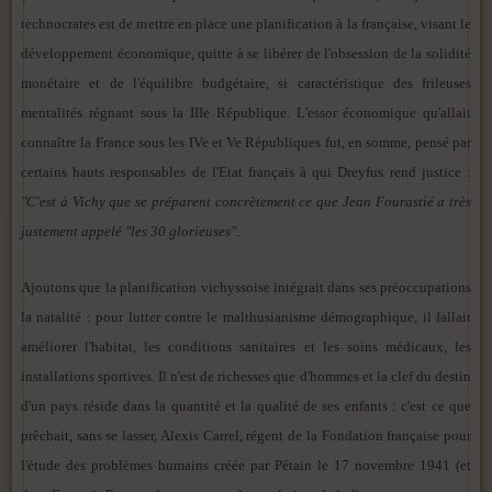
technocrates est de mettre en place une planification à la française, visant le
développement économique, quitte à se libérer de l'obsession de la solidité
monétaire et de l'équilibre budgétaire, si caractéristique des frileuses
mentalités régnant sous la IIIe République. L'essor économique qu'allait
connaître la France sous les IVe et Ve Républiques fut, en somme, pensé par
certains hauts responsables de l'Etat français à qui Dreyfus rend justice :
"C'est à Vichy que se préparent concrètement ce que Jean Fourastié a très
justement appelé "les 30 glorieuses".
Ajoutons que la planification vichyssoise intégrait dans ses préoccupations
la natalité : pour lutter contre le malthusianisme démographique, il fallait
améliorer l'habitat, les conditions sanitaires et les soins médicaux, les
installations sportives. Il n'est de richesses que d'hommes et la clef du destin
d'un pays réside dans la quantité et la qualité de ses enfants : c'est ce que
prêchait, sans se lasser, Alexis Carrel, régent de la Fondation française pour
l'étude des problèmes humains créée par Pétain le 17 novembre 1941 (et