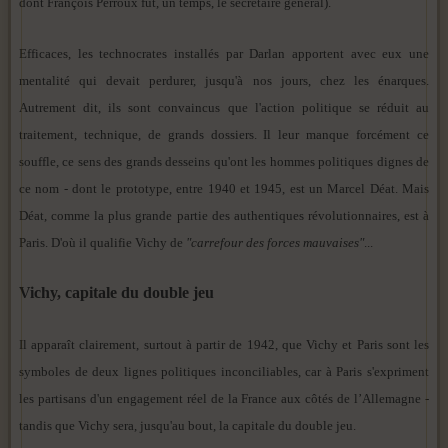
dont François Perroux fut, un temps, le secrétaire général).
Efficaces, les technocrates installés par Darlan apportent avec eux une
mentalité qui devait perdurer, jusqu'à nos jours, chez les énarques.
Autrement dit, ils sont convaincus que l'action politique se réduit au
traitement, technique, de grands dossiers. Il leur manque forcément ce
souffle, ce sens des grands desseins qu'ont les hommes politiques dignes de
ce nom - dont le prototype, entre 1940 et 1945, est un Marcel Déat. Mais
Déat, comme la plus grande partie des authentiques révolutionnaires, est à
Paris. D'où il qualifie Vichy de
"carrefour des forces mauvaises"
...
Vichy, capitale du double jeu
Il apparaît clairement, surtout à partir de 1942, que Vichy et Paris sont les
symboles de deux lignes politiques inconciliables, car à Paris s'expriment
les partisans d'un engagement réel de la France aux côtés de l’Allemagne -
tandis que Vichy sera, jusqu'au bout, la capitale du double jeu.