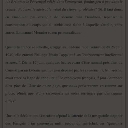
: le Breton et le Provençal mêlés dans l'anonymat, fondus peu à peu dans le
creuset d'où sort le misérable métal du citoyen prolétaire"
(6). Il faut donc,
en s'inspirant par exemple de l'oeuvre d'un Proudhon, repenser la
construction du corps social. Ambitieuse tâche à laquelle s'attelle, entre
autres, Emmanuel Mounier et son personnalisme.
Quand la France se réveille, groggy, au lendemain de l'armistice du 25 juin
1940, elle entend Philippe Pétain l'appeler à un
"redressement intellectuel
et moral"
. Dès le 16 juin, quelques heures avant d'être nommé président du
Conseil par un Lebrun quelque peu dépassé par les événements, le maréchal
avait tracé sa ligne de conduite :
"Le renouveau français, il faut l'attendre
bien plus de l'âme de notre pays, que nous préserverons en restant sur
place, plutôt que d'une reconquête de notre territoire par des canons
alliés".
Une telle déclaration d'intention répond à l'attente de la très grande majorité
des Français : un consensus unit, autour du maréchal, ces
"quarante