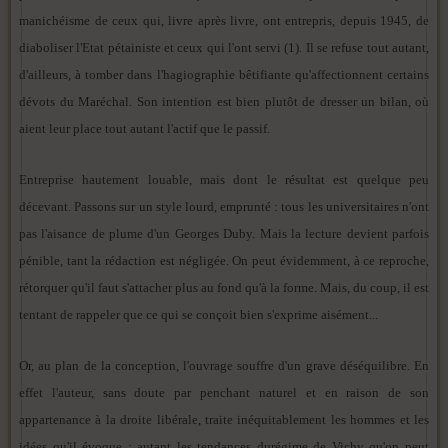
manichéisme de ceux qui, livre après livre, ont entrepris, depuis 1945, de
diaboliser l'Etat pétainiste et ceux qui l'ont servi (1). Il se refuse tout autant,
d'ailleurs, à tomber dans l'hagiographie bêtifiante qu'affectionnent certains
dévots du Maréchal. Son intention est bien plutôt de dresser un bilan, où
aient leur place tout autant l'actif que le passif.
Entreprise hautement louable, mais dont le résultat est quelque peu
décevant. Passons sur un style lourd, emprunté : tous les universitaires n'ont
pas l'aisance de plume d'un Georges Duby. Mais la lecture devient parfois
pénible, tant la rédaction est négligée. On peut évidemment, à ce reproche,
rétorquer qu'il faut s'attacher plus au fond qu'à la forme. Mais, du coup, il est
tentant de rappeler que ce qui se conçoit bien s'exprime aisément...
Or, au plan de la conception, l'ouvrage souffre d'un grave déséquilibre. En
effet l'auteur, sans doute par penchant naturel et en raison de son
appartenance à la droite libérale, traite inéquitablement les hommes et les
idées qu'il évoque : autant les tendances durégime de Vichy qu'on peut