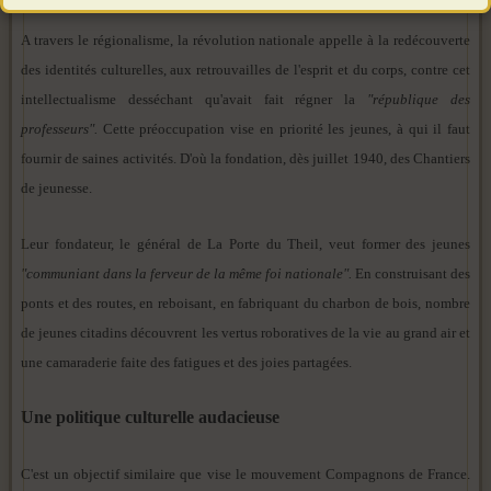
A travers le régionalisme, la révolution nationale appelle à la redécouverte
des identités culturelles, aux retrouvailles de l'esprit et du corps, contre cet
intellectualisme desséchant qu'avait fait régner la
"république des
professeurs".
Cette préoccupation vise en priorité les jeunes, à qui il faut
fournir de saines activités. D'où la fondation, dès juillet 1940, des Chantiers
de jeunesse.
Leur fondateur, le général de La Porte du Theil, veut former des jeunes
"communiant dans la ferveur de la même foi nationale".
En construisant des
ponts et des routes, en reboisant, en fabriquant du charbon de bois, nombre
de jeunes citadins découvrent les vertus roboratives de la vie au grand air et
une camaraderie faite des fatigues et des joies partagées.
Une politique culturelle audacieuse
C'est un objectif similaire que vise le mouvement Compagnons de France.