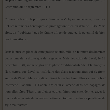
en place une législation sur la protection du domaine archéologique (loi
Carcopino du 27 septembre 1941).
Comme on le voit, la politique culturelle de Vichy est audacieuse, novatrice
- et ses retombées bénéfiques se prolongeront bien au-delà de 1945. Mais
alors, on " oubliera " que le régime vilipendé aura eu la paternité de bien
des innovations...
Dans la mise en place de cette politique culturelle, on retrouve des hommes
venus tant de la droite que de la gauche. Mais l'éviction de Laval, le 13
décembre 1940, sonne le glas de la phase "traditionaliste" de l'Etat français.
Non, certes, que Laval soit solidaire des clans réactionnaires qui s'agitent
autour de Pétain. Mais son départ forcé laisse le champ libre - après un bref
intermède Flandrin - à Darlan. Or, celui-ci amène dans ses bagages de
nouvelles têtes. Têtes bien pleines et bien faites, qui entendent engager la
France dans la voie de la modernisation, en tournant le dos au passéisme de
style maurrassien.