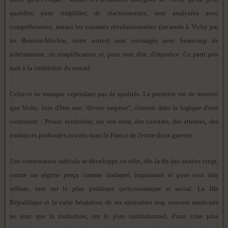
qualifier, pour simplifier, de réactionnaires, sont analysées avec
compréhension, autant les courants révolutionnaires (incarnés à Vichy par
un Benoist-Méchin, entre autres) sont envisagés avec beaucoup de
schématisme, de simplification et, pour tout dire, d'injustice. Ce parti pris
nuit à la crédibilité du travail.
Celui-ci ne manque cependant pas de qualités. La première est de montrer
que Vichy, loin d'être une "divine surprise", s'inscrit dans la logique d'une
continuité : Pétain synthétise, sur son nom, des constats, des attentes, des
tendances profondes inscrits dans la France de l'entre-deux guerres.
Une contestation radicale se développe en effet, dès la fin des années vingt,
contre un régime perçu comme inadapté, impuissant et pour tout dire
néfaste, tant sur le plan politique qu'économique et social. La IIIe
République et la valse hésitation de ses ministères trop souvent morts-nés
ne sont que la traduction, sur le plan institutionnel, d'une crise plus