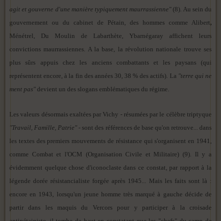
agit et gouverne d'une manière typiquement maurrassienne"
(8). Au sein du
gouvernement ou du cabinet de Pétain, des hommes comme Alibert
,
Ménétrel, Du Moulin de Labarthète, Ybarnégaray affichent leurs
convictions maurrassiennes. A la base, la révolution nationale trouve ses
plus sûrs appuis chez les anciens combattants et les paysans (qui
représentent encore, à la fin des années 30, 38 % des actifs). La
"terre qui ne
ment pas"
devient un des slogans emblématiques du régime.
Les valeurs désormais exaltées par Vichy - résumées par le célèbre triptyque
"Travail, Famille, Patrie"
- sont des références de base qu'on retrouve... dans
les textes des premiers mouvements de résistance qui s'organisent en 1941,
comme Combat et l'OCM (Organisation Civile et Militaire) (9). Il y a
évidemment quelque chose d'iconoclaste dans ce constat, par rapport à la
légende dorée résistancialiste forgée après 1945... Mais les faits sont là :
encore en 1943, lorsqu'un jeune homme très marqué à gauche décide de
partir dans les maquis du Vercors pour y participer à la croisade
antipétainiste, il tombe de haut en constatant que les "chefs" du camp de