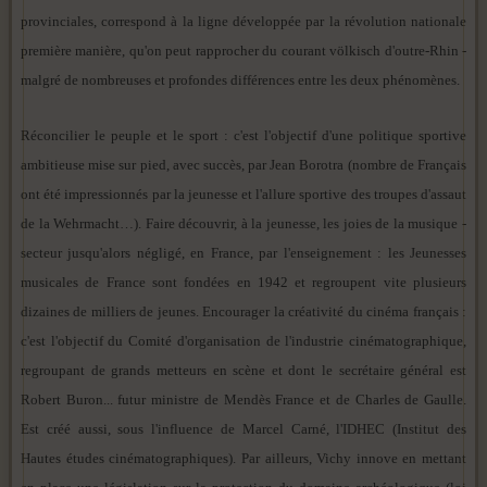
provinciales, correspond à la ligne développée par la révolution nationale
première manière, qu'on peut rapprocher du courant völkisch d'outre-Rhin -
malgré de nombreuses et profondes différences entre les deux phénomènes.
Réconcilier le peuple et le sport : c'est l'objectif d'une politique sportive
ambitieuse mise sur pied, avec succès, par Jean Borotra (nombre de Français
ont été impressionnés par la jeunesse et l'allure sportive des troupes d'assaut
de la Wehrmacht…). Faire découvrir, à la jeunesse, les joies de la musique -
secteur jusqu'alors négligé, en France, par l'enseignement : les Jeunesses
musicales de France sont fondées en 1942 et regroupent vite plusieurs
dizaines de milliers de jeunes. Encourager la créativité du cinéma français :
c'est l'objectif du Comité d'organisation de l'industrie cinématographique,
regroupant de grands metteurs en scène et dont le secrétaire général est
Robert Buron... futur ministre de Mendès France et de Charles de Gaulle.
Est créé aussi, sous l'influence de Marcel Carné, l'IDHEC (Institut des
Hautes études cinématographiques). Par ailleurs, Vichy innove en mettant