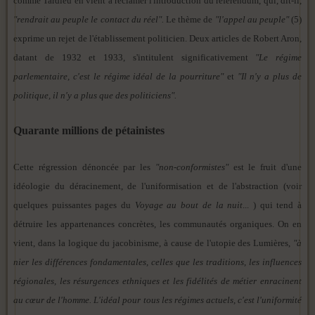
comme Tardieu en vient à réclamer l'introduction du référendum, qui, dit-il,
"rendrait au peuple le contact du réel".
Le thème de
"l'appel au peuple"
(5)
exprime un rejet de l'établissement politicien. Deux articles de Robert Aron,
datant de 1932 et 1933, s'intitulent significativement
"Le régime
parlementaire, c'est le régime idéal de la pourriture"
et
"Il n'y a plus de
politique, il n'y a plus que des politiciens".
Quarante millions de pétainistes
Cette régression dénoncée par les
"non-conformistes"
est le fruit d'une
idéologie du déracinement, de l'uniformisation et de l'abstraction (voir
quelques puissantes pages du
Voyage au bout de la nuit
... ) qui tend à
détruire les appartenances concrètes, les communautés organiques. On en
vient, dans la logique du jacobinisme, à cause de l'utopie des Lumières,
"à
nier les différences fondamentales, celles que les traditions, les influences
régionales, les résurgences ethniques et les fidélités de métier enracinent
au cœur de l'homme. L'idéal pour tous les régimes actuels, c'est l'uniformité