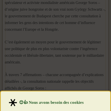
spéculateur et activiste mondialiste américain George Soros –
d’origine juive hongroise et de son vrai nom György Schwartz -,
le gouvernement de Budapest cherche par cette consultation à
informer les gens des intentions de cet homme d’influence
concernant l’Europe et la Hongrie.
C’est également un moyen pour le gouvernement de légitimer
une politique de plus en plus volontariste contre l’ingérence
occidentale et libérale-libertaire, tant soutenue par le milliardaire
américain.
À travers 7 affirmations – chacune accompagnée d’explications
détaillées -, la consultation nationale rappelle les objectifs
affichés de George Soros :
George Soros cherche à convaincre Bruxelles
d’installer
chaque année au moins un million de migrants d’Afrique et