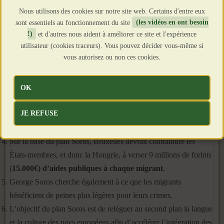
du Proche-Orient sur le territoire de l’Union
, y compris en
Nous utilisons des cookies sur notre site web. Certains d'entre eux
Hongrie.
sont essentiels au fonctionnement du site
(les vidéos en ont besoin
George Soros et les dirigeants bruxellois
souhaitent réussir à
!)
et d'autres nous aident à améliorer ce site et l'expérience
utilisateur (cookies traceurs). Vous pouvez décider vous-même si
faire démanteler les barrières de protection frontalières par les
vous autorisez ou non ces cookies.
États-membres de l’Union, et donc aussi celle de la Hongrie, afin
d’ouvrir les frontières aux immigrants.
Le plan Soros consiste également à imposer la répartition des
OK
immigrés massés en Europe occidentale, en particulier vers les
JE REFUSE
pays d’Europe de l’Est. La Hongrie devrait alors également y
contribuer.
Sur la base du plan Soros, Bruxelles devrait contraindre les
États-membres, et donc la Hongrie, à verser 9 millions de forints
(
15.000€) d’aides publiques à chaque migrant
.
George Soros cherche également à ce que les migrants
bénéficient de peines plus légères pour leurs crimes.
L’objectif du plan Soros est de reléguer au second plan la langue
et la culture des pays européens afin d’accélérer l’intégration des