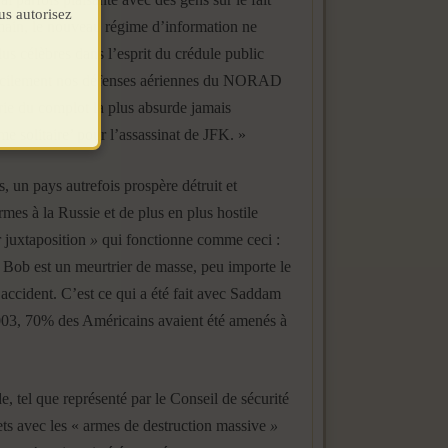
us autorisez
e main, le nouveau régime d’information ne
us célèbres dans l’esprit du crédule public
t facilement nos défenses aériennes du NORAD
rie du complot la plus absurde jamais
e solitaire’ pour l’assassinat de JFK. »
 un pays autrefois prospère détruit et
rmes à la Russie et de plus en plus hostile
 juxtaposition
»
qui fonctionne comme ceci :
 Bob est un meurtrier de masse, peu importe le
 accident. C’est ce qui a été fait avec Saddam
 2003, 70% des Américains avaient été amenés à
, tel que représenté par le Conseil de sécurité
ets avec les « armes de destruction massive
»