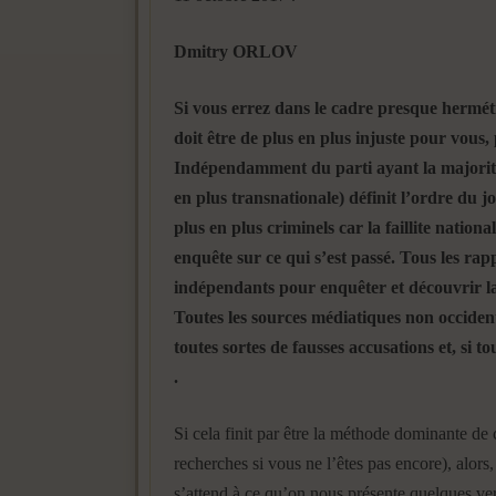
Dmitry ORLOV
Si vous errez dans le cadre presque hermétiq
doit être de plus en plus injuste pour vous
Indépendamment du parti ayant la majorité 
en plus transnationale) définit l’ordre du j
plus en plus criminels car la faillite nation
enquête sur ce qui s’est passé. Tous les rapp
indépendants pour enquêter et découvrir la
Toutes les sources médiatiques non occidenta
toutes sortes de fausses accusations et, si t
.
Si cela finit par être la méthode dominante d
recherches si vous ne l’êtes pas encore), alor
s’attend à ce qu’on nous présente quelques ver