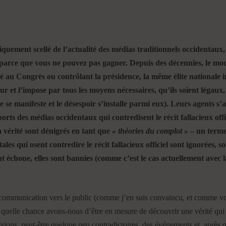
uement scellé de l’actualité des médias traditionnels occidentaux, e
, parce que vous ne pouvez pas gagner. Depuis des décennies, le mode
au Congrès ou contrôlant la présidence, la même élite nationale i
our et l’impose par tous les moyens nécessaires, qu’ils soient légaux
ale se manifeste et le désespoir s’installe parmi eux). Leurs agents s
orts des médias occidentaux qui contredisent le récit fallacieux offic
 vérité sont dénigrés en tant que
« théories du complot »
– un terme 
les qui osent contredire le récit fallacieux officiel sont ignorées,
out échoue, elles sont bannies (comme c’est le cas actuellement avec l
e communication vers le public (comme j’en suis convaincu, et comme vo
s, quelle chance avons-nous d’être en mesure de découvrir une vérité qui 
sions, peut-être quelque peu contradictoires, des événements et, après 