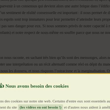
 parvenir à un consensus qui devient alors une autre brique dans l’édific
’un sentiment de réalité consensuelle est important : il nous permet de di
es esprits sont trop immatures pour leur permettre d’atteindre leurs prop
t pas sans danger pour eux. Si nous sommes privés de notre capacité à m
 enfants) et notre respect de nous-même en souffre parce que nous ne no
’on nous raconte, en sachant très bien qu’ils sont des mensonges, alors
ter une interprétation ou un récit alternatif comme réel en dépit du ma
nous les donnera, et nous risquons l’ostracisme et la marginalisation. 
mes pas au courant de la vérité nous en savons assez pour déclarer que l
es deux des options nettement perdantes tandis que la dernière option e
ne option gagnante ici.
ns des cookies sur notre site web. Certains d'entre eux sont essentiels a
nt nous manquons d’une stratégie gagnante, mais nous appartenons aussi
ent du site
(les vidéos en ont besoin !)
et d'autres nous aident à améli
arce. Comme Ron Unz, l’éditeur de
unz.com
, l’a récemment déclaré : « J’