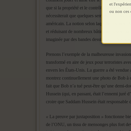
et l'expéri
que si la propriété et le contrôle de nos stat
ou non ces 
nécessiterait que quelques semaines d’efforts c
américain. La notion selon laquelle dix-neuf 
et réduisant de nombreux bâtiments historique
imaginée par des bandes dessinées écrites pour
Prenons l’exemple de la malheureuse invasion a
transformé en aire de jeux pour terroristes ave
envers les États-Unis. La guerre a été vendue 
montrez continuellement une photo de Bob à cô
fait que Bob n’a tué peut-être qu’une demi-dou
Hussein (qui, en passant, était l’ennemi juré
croire que Saddam Hussein était responsable d
«
La preuve par juxtaposition
»
fonctionne bien
de l’ONU, un tissu de mensonges plus fort deva