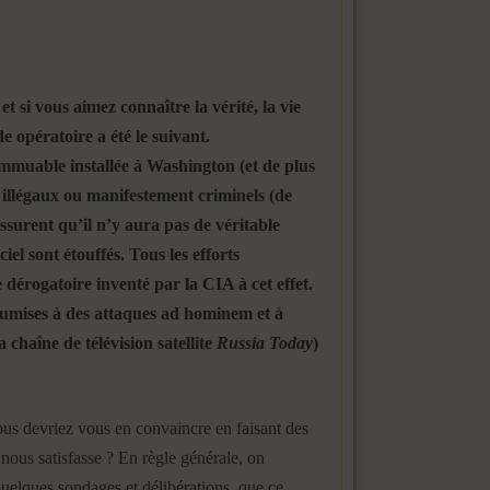
t si vous aimez connaître la vérité, la vie
 opératoire a été le suivant.
mmuable installée à Washington (et de plus
, illégaux ou manifestement criminels (de
’assurent qu’il n’y aura pas de véritable
iel sont étouffés. Tous les efforts
dérogatoire inventé par la CIA à cet effet.
 soumises à des attaques ad hominem et à
a chaîne de télévision satellite
Russia Today
)
us devriez vous en convaincre en faisant des
nous satisfasse ? En règle générale, on
quelques sondages et délibérations, que ce