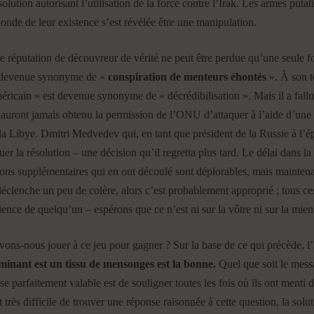
lution autorisant l’utilisation de la force contre l’Irak. Les armes putat
monde de leur existence s’est révélée être une manipulation.
une réputation de découvreur de vérité ne peut être perdue qu’une seule fois
t devenue synonyme de «
conspiration de menteurs éhontés
». À son t
éricain » est devenue synonyme de « décrédibilisation ». Mais il a fallu
s auront jamais obtenu la permission de l’ONU d’attaquer à l’aide d’une «
 la Libye. Dmitri Medvedev qui, en tant que président de la Russie à l’é
er la résolution – une décision qu’il regretta plus tard. Le délai dans la
tions supplémentaires qui en ont découlé sont déplorables, mais maintenant
éclenche un peu de colère, alors c’est probablement approprié ; tous ces m
cience de quelqu’un – espérons que ce n’est ni sur la vôtre ni sur la mien
ons-nous jouer à ce jeu pour gagner ? Sur la base de ce qui précède, l’
dominant est un tissu de mensonges est la bonne.
Quel que soit le mess
se parfaitement valable est de souligner toutes les fois où ils ont menti 
très difficile de trouver une réponse raisonnée à cette question, la solut