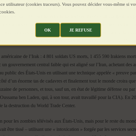
ence utilisateur (cookies traceurs). Vous pouvez décider vous-même si vo
ions de télévision et d’autres grands médias changeaient soudainement d
cookies.
oncertés pour inverser totalement toutes nos ‘théories du complot’ les pl
Arabes armés de cutters ont détourné plusieurs avions de ligne, évitan
OK
JE REFUSE
s en décombres serait bientôt ridiculisée universellement comme la théo
 des esprits malades, dépassant facilement la théorie absurde de ‘l’homm
méricaine de l’Irak : 4 801 soldats US morts, 1 455 590 Irakiens morts,
c un gouvernement central faible qui est aligné sur l’Iran, achetant des a
au public des États-Unis en utilisant une technique appelée
«
preuve par
té d’un énorme tas de cadavres et finalement tout le monde croira que
zaine de personnes, et tous, sauf un, en état de légitime défense ou par
 d’Oussama ben Laden, qui, à son tour, avait travaillé pour la CIA). En
e la destruction du World Trade Center.
 pour les zombies télévisés aux États-Unis, mais pour le reste du monde
it être tissé – utilisant une
«
intoxication
»
forgée par les services secr