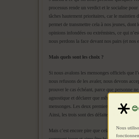
processus rende un verdict et le socialise pour
tâches hautement prioritaires, car le maintien d
permet de transmettre cela à nos jeunes, dont l
opinions infondées ou extrémistes, ce qui n’es
nous perdons la face devant nos pairs (et nos
Mais quels sont les choix ?
Si nous avalons les mensonges officiels que l
nous refusons de les avaler, nous devons accep
prouver le cas échéant, parce que personne ne 
agnostique et déclarer que même si nous ne som
mensonges. Les deux premiers choix sont tous l
Ainsi, les trois sont des défaites. Il n’y a aucu
Nous utiliso
Mais c’est encore pire que cela ; non seuleme
fonctionnem
comment jouer et aime être le dindon de la f