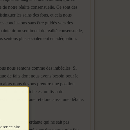
e de notre réalité consensuelle. Ce sont des
stinguer les sains des fous, et cela nous
res conclusions sans être guidés vers des
aintenir un sentiment de réalité consensuelle,
us sentons plus socialement en adéquation.
 nous nous sentons comme des imbéciles. Si
nque de faits dont nous avons besoin pour le
Ou alors nous devons prendre une position
’histoire officielle est un tissu de
st un refus de jouer et donc aussi une défaite.
u
 à une équipe perdante qui ne sait pas
orer ce site
ai parfois plaisanté avec des gens sur le fait