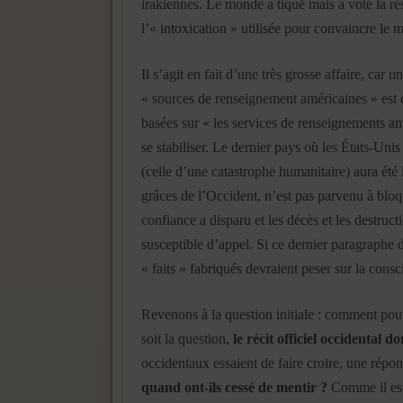
irakiennes. Le monde a tiqué mais a voté la réso
l’« intoxication » utilisée pour convaincre le 
Il s’agit en fait d’une très grosse affaire, car 
« sources de renseignement américaines » es
basées sur « les services de renseignements am
se stabiliser. Le dernier pays où les États-Uni
(celle d’une catastrophe humanitaire) aura été
grâces de l’Occident, n’est pas parvenu à bloqu
confiance a disparu et les décès et les destruc
susceptible d’appel. Si ce dernier paragraphe d
« faits » fabriqués devraient peser sur la cons
Revenons à la question initiale : comment pouv
soit la question,
le récit officiel occidental 
occidentaux essaient de faire croire, une répon
quand ont-ils cessé de mentir ?
Comme il est 