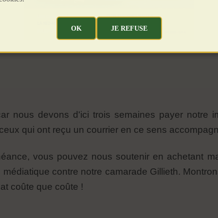
OK
JE REFUSE
ar nous devons d'ici trois semaines payer notre im
ceux qui ont reçu un courrier en ce sens accompagn
éance, vous pouvez nous soutenir en achetant ma
édiatique contre notre camarade Gillieth. Montrons
at coûte que coûte !