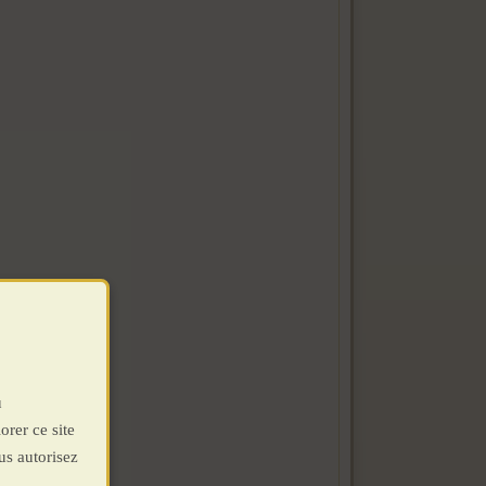
u
orer ce site
us autorisez