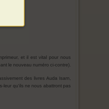
primeur, et il est vital pour nous
ant le nouveau numéro ci-contre).
ssivement des livres Auda Isarn,
-leur qu'ils ne nous abattront pas