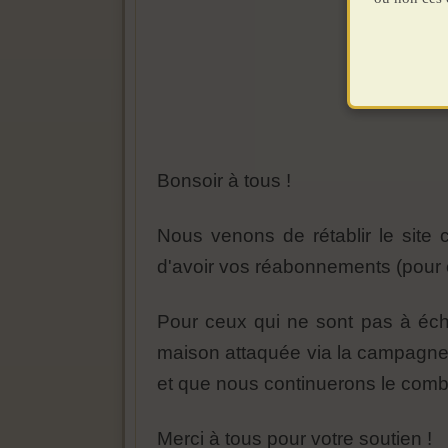
Bonsoir à tous !
Nous venons de rétablir le site c
d'avoir vos réabonnements (pour 
Pour ceux qui ne sont pas à éch
maison attaquée via la campagne m
et que nous continuerons le comb
Merci à tous pour votre soutien !