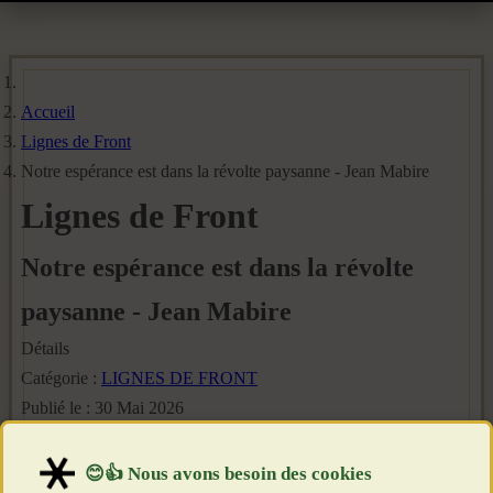
Accueil
Lignes de Front
Notre espérance est dans la révolte paysanne - Jean Mabire
Lignes de Front
Notre espérance est dans la révolte
paysanne - Jean Mabire
Détails
Catégorie :
LIGNES DE FRONT
Publié le : 30 Mai 2026
Création : 30 Mai 2026
Clics : 499