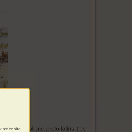
u
Terramaricoliens proto-latins (les
orer ce site