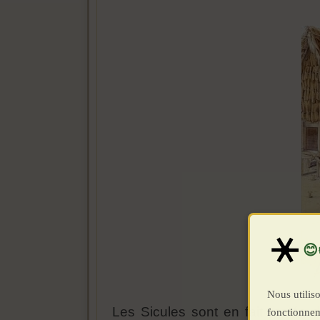
Nous utiliso
Les Sicules sont en fait restés d
fonctionnem