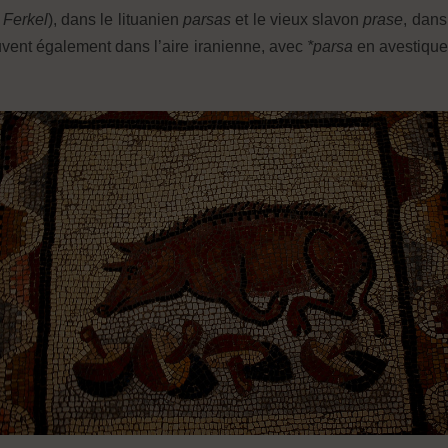
d
Ferkel
), dans le lituanien
parsas
et le vieux slavon
prase
, dans
uvent également dans l’aire iranienne, avec
*parsa
en avestique,