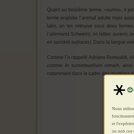
Quant au troisième terme, «
suino
», il 
terme englobe l’animal adulte mais aussi 
latin, on les retrouve sous deux forme
l’allemand
Schwein
), en letton
suvens
, 
en sanskrit
su(karas)
. Dans la langue viei
Comme l’a rappelé Adriano Romualdi, «
comme le suovetaurilium romain, ainsi 
notamment dans le cadre des mystères d
Nous utiliso
fonctionnem
et l'expéri
ou non ces 