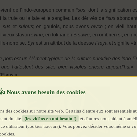
provient de l’indo-européen commun
*sus
, dont la signification
la truie ou la laie et le sanglier. Les dérivés de
*sus
abondent
s,
sus
et
suinus
; en gaulois, nous avons
hwch
; en vieil hau
en vieux slavon
svinu
, en tokharien B
suwo
, en ombrien si, en g
lle-norroise,
Syr
est un attribut de la déesse
Freya
et signifie «t
le porc est un élément typique de la culture primitive des Indo-Eu
que l’attestent des sites bien visibles encore aujourd’hui
».
’Eleusis.
ns des cookies sur notre site web. Certains d'entre eux sont essentiels a
ent du site
(les vidéos en ont besoin !)
et d'autres nous aident à améli
ence utilisateur (cookies traceurs). Vous pouvez décider vous-même si vo
cookies.