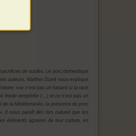
sacrifices de suidés. Le porc domestique
utres auteurs, Walther Darré nous explique
stoire: «
ce n’est pas un hasard si la race
ne froide tempérée (…) et ce n’est pas un
l de la Méditerranée, la présence du porc
. Il nous paraît dès lors naturel que les
es éléments agraires de leur culture, en