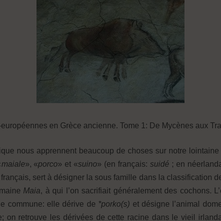
do-européennes en Grèce ancienne. Tome 1: De Mycènes aux Tra
que nous apprennent beaucoup de choses sur notre lointaine an
«
maiale
», «
porco
» et «
suino
» (en français:
suidé
; en néerland
 français, sert à désigner la sous famille dans la classificatio
omaine
Maia
, à qui l’on sacrifiait généralement des cochons. 
nne commune: elle dérive de
*porko(s)
et désigne l’animal dome
 on retrouve les dérivées de cette racine dans le vieil irland