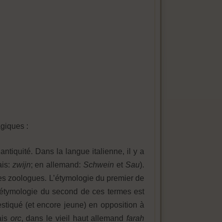
giques :
tiquité. Dans la langue italienne, il y a
ais:
zwijn
; en allemand:
Schwein
et
Sau
).
n des zoologues. L’étymologie du premier de
L’étymologie du second de ces termes est
stiqué (et encore jeune) en opposition à
ais
orc
, dans le vieil haut allemand
farah