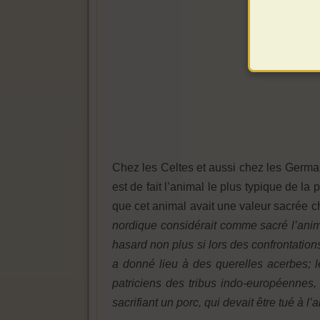
Chez les Celtes et aussi chez les Germa
est de fait l’animal le plus typique de l
que cet animal avait une valeur sacrée ch
nordique considérait comme sacré l’anima
hasard non plus si lors des confrontatio
a donné lieu à des querelles acerbes; le
patriciens des tribus indo-européennes,
sacrifiant un porc, qui devait être tué à l