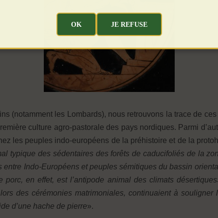
OK
JE REFUSE
ins (notamment les Lombards), nous retrouvons la trace de ces 
a première culture agro-pastorale des pays nordiques. Parmi d’a
ez les peuples indo-européens de la préhistoire et de la protohi
l typique des sédentaires des forêts de caducifoliés de la zo
ns entre Indo-Européens et peuples sémitiques du bassin orienta
 porc, en effet, est l’antipode animal des climats désertiques»
 lors des cérémonies matrimoniales, continuaient à souligner l
’aide d’une hache de pierre
».