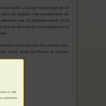
 est plus vaste. La plage sémantique de ce
 dans les langues indo-européennes: en
t allemand sus, en gothique
swein
(d’où
rec
hys
, en albanais
thi
, en avestique
hu
et
ruie».
ropéens et est lié à de très anciens rites,
 Les Grecs aussi sacrifiaient le cochon,
u
orer ce site
us autorisez