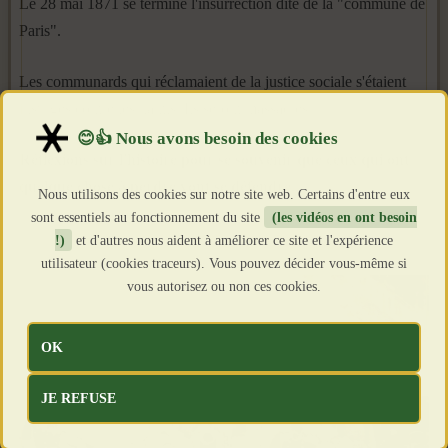
Le 28 mai 1871 se termine l'insurrection dite de la "commune de
Paris".
Les communards qui réclamaient de la justice sociale s'étaient
insurgés contre les nantis. Ils seront massacrés.
Réflexions sur l'histoire pour se souvenir que ceux qui ont
quelque chose à perdre vont se défendre...
Nous utilisons des cookies sur notre site web. Certains d'entre eux
sont essentiels au fonctionnement du site
(les vidéos en ont besoin
!)
et d'autres nous aident à améliorer ce site et l'expérience
utilisateur (cookies traceurs). Vous pouvez décider vous-même si
vous autorisez ou non ces cookies.
OK
JE REFUSE