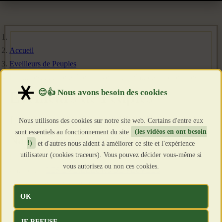
Accueil
Eveilleurs de Peuples
L’unité est indispensable à l’avenir des Nations européennes
Eveilleurs de Peuples
L’unité est indispensable à l’avenir des
Nous utilisons des cookies sur notre site web. Certains d'entre eux
sont essentiels au fonctionnement du site
(les vidéos en ont besoin
Nations européennes
!)
et d'autres nous aident à améliorer ce site et l'expérience
utilisateur (cookies traceurs). Vous pouvez décider vous-même si
Détails
vous autorisez ou non ces cookies.
Catégorie :
LES EVEILLEURS DE PEUPLES
Publié le : 28 Janvier 2019
OK
Création : 28 Janvier 2019
Clics : 4740
JE REFUSE