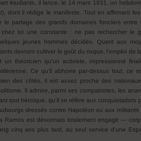
art étudiants, il lance, le 14 mars 1931, un hebd
t
), dont il rédige le manifeste. Tout en affirmant le
 le partage des grands domaines fonciers entre l
a chez lui une constante : ne pas rechercher le
elques jeunes hommes décidés. Quant aux moyens
ants devront cultiver le goût du risque, l’emploi de la
un théoricien qu’un activiste, impressionné fina
itlérienne. Ce qu’il abhorre par-dessus tout, ce 
 bien des côtés, il est assez proche des nationau
litisme. Il admire, parmi ses compatriotes, les ana
nt tout héroïque, qu’il se réfère aux conquistadors p
ubourgs dressés contre Napoléon ou aux militants pr
a Ramos est désormais totalement engagé — corps
sang cinq ans plus tard, au seul service d’une Esp