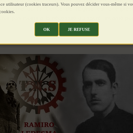
ence utilisateur (cookies traceurs). Vous pouvez décider vous-même si vo
e Espagne où l’influence de l’Église est omnipré
cookies.
en croit pas moins à la nécessité du sacré, incarné p
OK
JE REFUSE