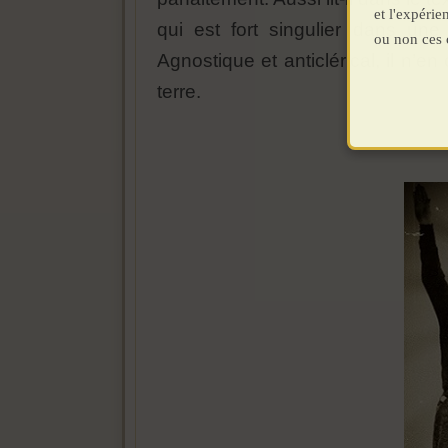
et l'expéri
qui est fort singulier dans un
ou non ces 
Agnostique et anticlérical, il n’
terre.