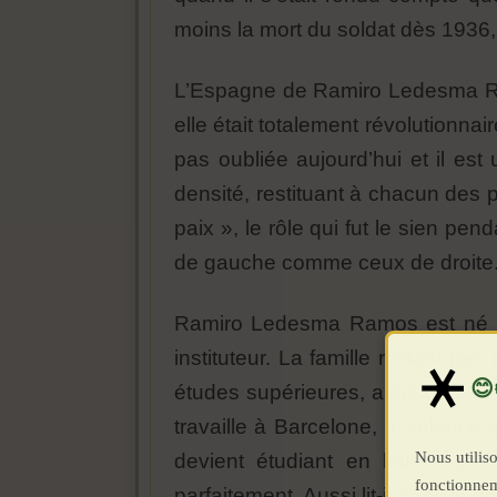
moins la mort du soldat dès 1936, 
L’Espagne de Ramiro Ledesma Ram
elle était totalement révolutionnai
pas oubliée aujourd’hui et il est
densité, restituant à chacun des p
paix », le rôle qui fut le sien p
de gauche comme ceux de droite
Ramiro Ledesma Ramos est né le
instituteur. La famille n’étant p
études supérieures, alors que ses 
travaille à Barcelone, à Valence e
Nous utiliso
devient étudiant en lettres et e
fonctionnem
parfaitement. Aussi lit-il dans le 