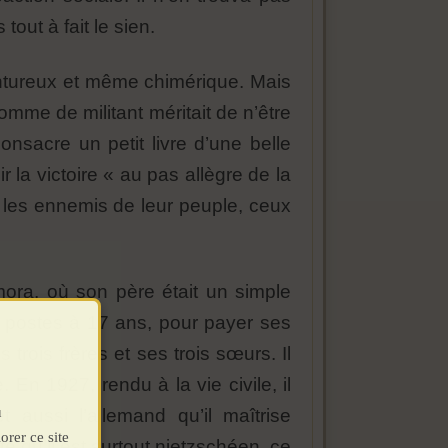
out à fait le sien.
ntureux et même chimérique. Mais
comme de militant méritait de n’être
onsacre un petit livre d’une belle
 la victoire « au pas allègre de la
e les ennemis de leur peuple, ceux
ra, où son père était un simple
es postes à 17 ans, pour payer ses
trois frères et ses trois sœurs. Il
 En 1927, rendu à la vie civile, il
u
t aussi l’allemand qu’il maîtrise
orer ce site
te qu’il est surtout nietzschéen, ce