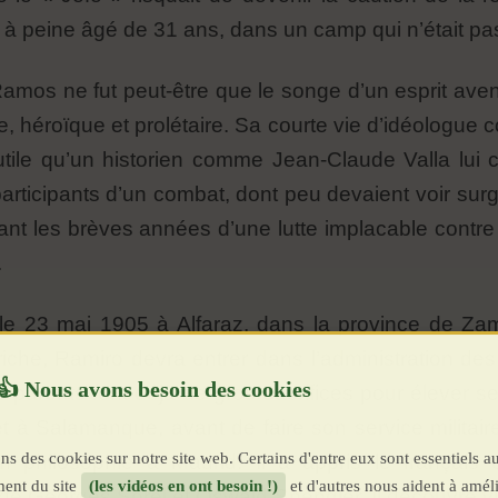
à peine âgé de 31 ans, dans un camp qui n’était pas t
os ne fut peut-être que le songe d’un esprit ave
re, héroïque et prolétaire. Sa courte vie d’idéologue 
 utile qu’un historien comme Jean-Claude Valla lui c
articipants d’un combat, dont peu devaient voir surgir
endant les brèves années d’une lutte implacable contr
.
 23 mai 1905 à Alfaraz, dans la province de Zamo
as riche, Ramiro devra entrer dans l’administration d
parents font déjà de gros sacrifices pour élever ses 
t à Salamanque, avant de faire son service militaire.
ns des cookies sur notre site web. Certains d'entre eux sont essentiels a
n philosophie à Madrid. Il a appris le français e
ent du site
(les vidéos en ont besoin !)
et d'autres nous aident à améli
texte Georges Sorel et Oswald Spengler. Il découvre vi