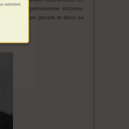
us autorisez
sente et le germanisme inconnu.
our lui dans son peuple et dans sa