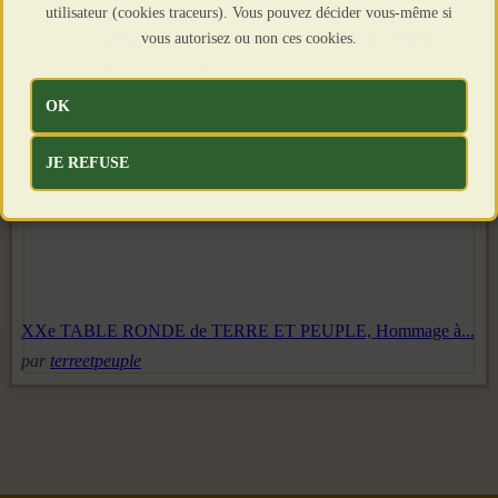
Détails
utilisateur (cookies traceurs). Vous pouvez décider vous-même si
Catégorie :
2015 - XXeme Table Ronde de Terre et Peuple
vous autorisez ou non ces cookies.
Publié le : 24 Décembre 2015
Création : 24 Décembre 2015
OK
JE REFUSE
XXe TABLE RONDE de TERRE ET PEUPLE, Hommage à...
par
terreetpeuple