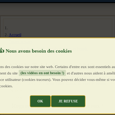
Accueil
Tables Rondes
2012 - XVIIeme Table Ronde de Terre et Peuple
XVII° Table Ronde 2012
XVII° Table Ronde 2012
ns des cookies sur notre site web. Certains d'entre eux sont essentiels a
ent du site
(les vidéos en ont besoin !)
et d'autres nous aident à améli
Détails
ence utilisateur (cookies traceurs). Vous pouvez décider vous-même si vo
Catégorie :
2012 - XVIIeme Table Ronde de Terre et Peuple
cookies.
Publié le : 7 Juillet 2012
Création : 7 Juillet 2012
OK
JE REFUSE
Regroupez vous, venez nombreux !