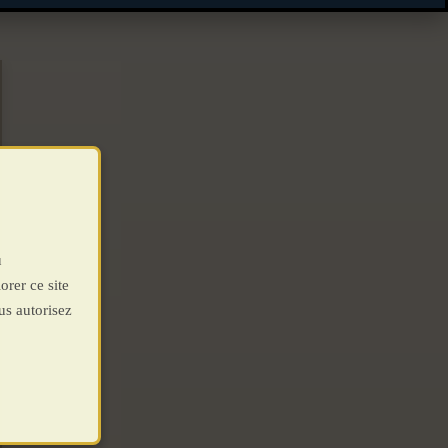
u
orer ce site
us autorisez