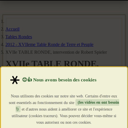
Accueil
Tables Rondes
2012 - XVIIeme Table Ronde de Terre et Peuple
XVIIe TABLE RONDE, intervention de Robert Spieler
XVIIe TABLE RONDE,
intervention de Robert
Spieler
Nous utilisons des cookies sur notre site web. Certains d'entre eux
sont essentiels au fonctionnement du site
(les vidéos en ont besoin
Détails
!)
et d'autres nous aident à améliorer ce site et l'expérience
Catégorie :
2012 - XVIIeme Table Ronde de Terre et Peuple
utilisateur (cookies traceurs). Vous pouvez décider vous-même si
Publié le : 20 Octobre 2013
vous autorisez ou non ces cookies.