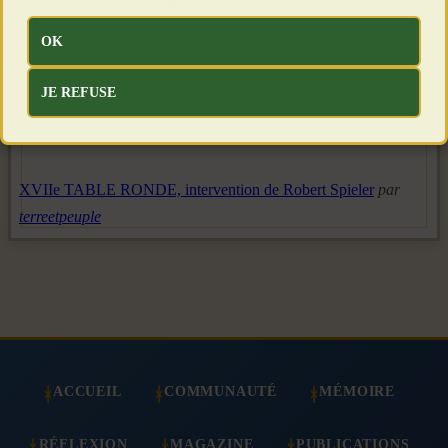
Création : 20 Octobre 2013
OK
JE REFUSE
XVIIe TABLE RONDE, intervention de Robert Spieler
par
terreetpeuple
ACCUEIL
COMMUNAUTÉ
MÉMOIRE
RÉFLEXION
MAGAZINE
PUBLICATIONS