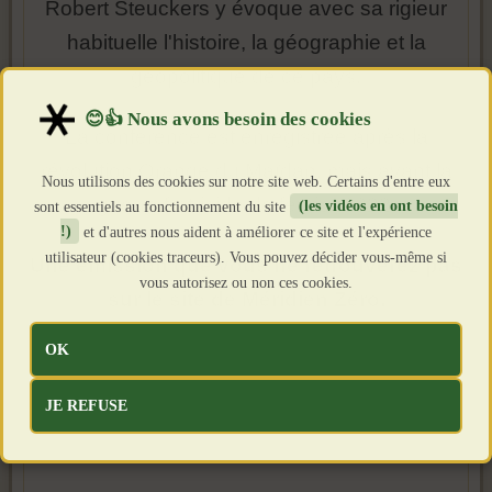
Robert Steuckers y évoque avec sa rigieur
habituelle l'histoire, la géographie et la
géopolitique de ce pays.
La conférence est enregistrée après la
révolution Orange du Maïdan, mais avant la
Nous utilisons des cookies sur notre site web. Certains d'entre eux
guerre fratricide de février 2022.
sont essentiels au fonctionnement du site
(les vidéos en ont besoin
!)
et d'autres nous aident à améliorer ce site et l'expérience
utilisateur (cookies traceurs). Vous pouvez décider vous-même si
Une émission que vous ne retrouverez pas
vous autorisez ou non ces cookies.
sur le site de Méridien Zéro.
OK
JE REFUSE