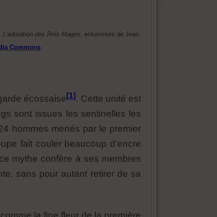
e,
L’adoration des Rois Mages
, enluminure de Jean
dia Commons
[1]
 garde écossaise
. Cette unité est
s sont issues les sentinelles les
t 24 hommes menés par le premier
roupe fait couler beaucoup d’encre
, ce mythe confère à ses membres
nte, sans pour autant retirer de sa
 comme la fine fleur de la première