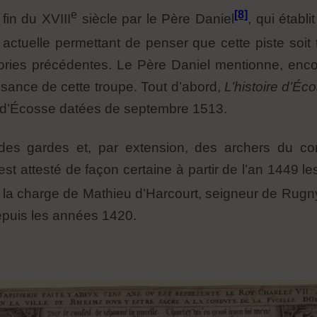
e
[8]
 fin du XVIII
siècle par le Père Daniel
, qui établi
actuelle permettant de penser que cette piste soit 
ories précédentes. Le Père Daniel mentionne, encore
ssance de cette troupe. Tout d’abord,
L’histoire d’É
ion d’Écosse datées de septembre 1513.
n des gardes et, par extension, des archers du co
t attesté de façon certaine à partir de l’an 1449 les
 la charge de Mathieu d’Harcourt, seigneur de Rugny.
depuis les années 1420.